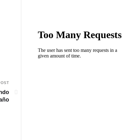
POST
undo
 año