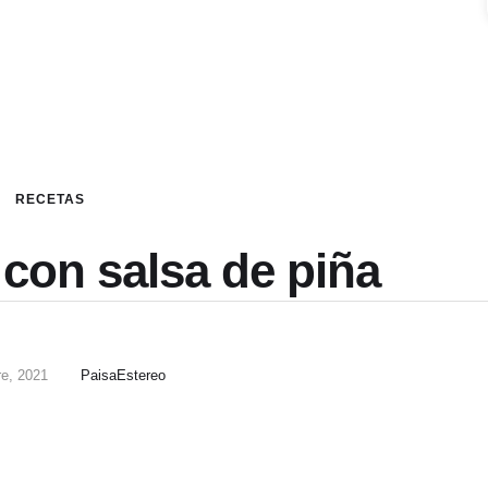
RECETAS
 con salsa de piña
re, 2021
PaisaEstereo