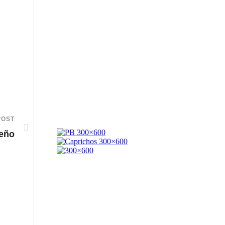
POST
deño