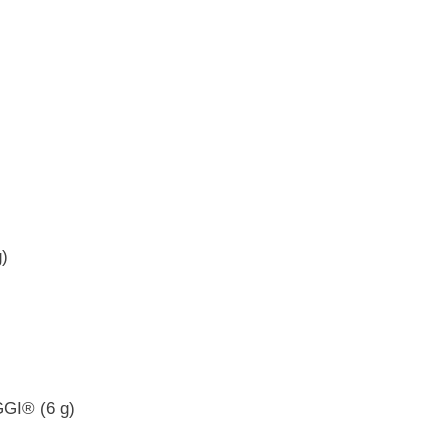
g)
GI® (6 g)