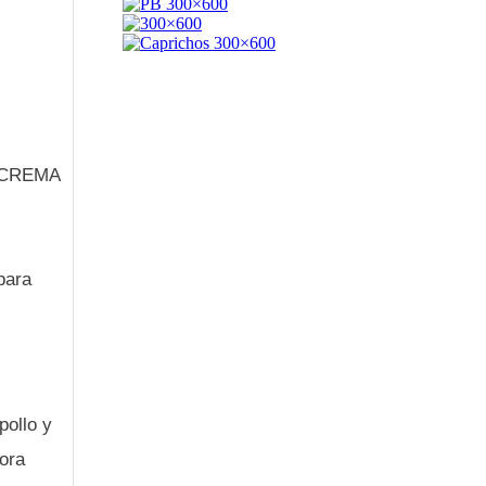
la CREMA
para
pollo y
ora