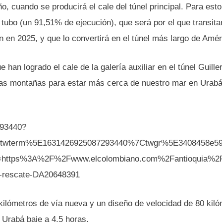
ño, cuando se producirá el cale del túnel principal. Para est
 tubo (un 91,51% de ejecución), que será por el que transita
en 2025, y que lo convertirá en el túnel más largo de Amér
an logrado el cale de la galería auxiliar en el túnel Guill
tras montañas para estar más cerca de nuestro mar en Urabá
293440?
twterm%5E1631426925087293440%7Ctwgr%5E3408458e59
=https%3A%2F%2Fwww.elcolombiano.com%2Fantioquia%2F
de-rescate-DA20648391
kilómetros de vía nueva y un diseño de velocidad de 80 kil
a Urabá baje a 4,5 horas.