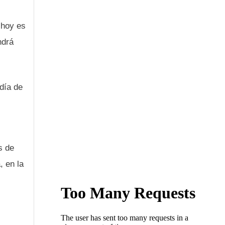
 hoy es
ndrá
día de
s de
, en la