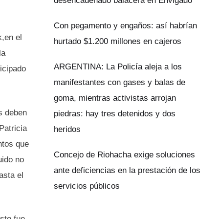
desencadenado balacera en Envigado
Con pegamento y engaños: así habrían
,en el
hurtado $1.200 millones en cajeros
la
ARGENTINA: La Policía aleja a los
icipado
manifestantes con gases y balas de
goma, mientras activistas arrojan
as deben
piedras: hay tres detenidos y dos
Patricia
heridos
ntos que
Concejo de Riohacha exige soluciones
uido no
ante deficiencias en la prestación de los
asta el
servicios públicos
sto fue