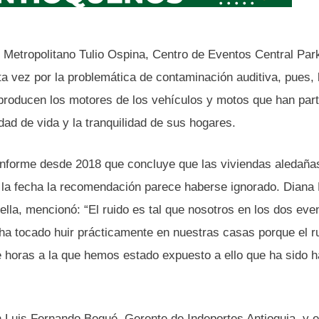
e Metropolitano Tulio Ospina, Centro de Eventos Central Park
ta vez por la problemática de contaminación auditiva, pues, 
 producen los motores de los vehículos y motos que han part
dad de vida y la tranquilidad de sus hogares.
 informe desde 2018 que concluye que las viviendas aledañ
 la fecha la recomendación parece haberse ignorado. Diana 
ella, mencionó: “El ruido es tal que nosotros en los dos eve
ha tocado huir prácticamente en nuestras casas porque el r
horas a la que hemos estado expuesto a ello que ha sido h
 Luis Fernando Begué, Gerente de Indeportes Antioquia, y e