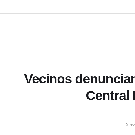
Vecinos denuncian
Central 
5 feb