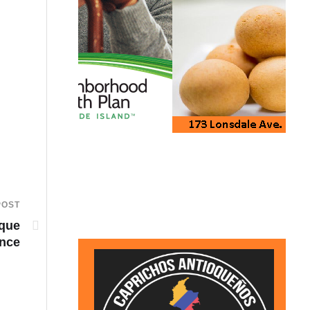
POST
 que
ance