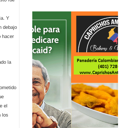
ia. Y
n debajo
o hacer
ado la
rometido
ue
e el
 los