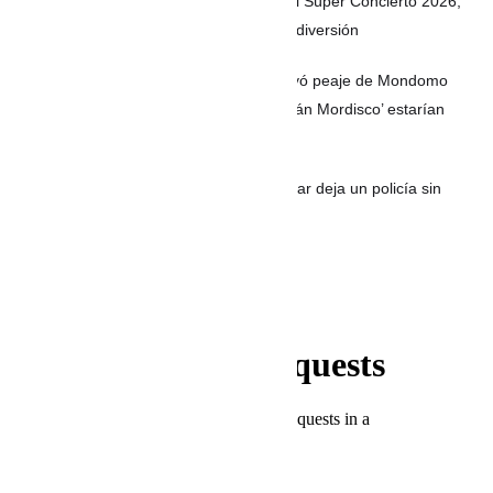
8 de agosto en la Feria de las Flores: el Súper Concierto 2026,
desfile de Héroes de la Patria y mucha diversión
Video | Atentado con explosivos destruyó peaje de Mondomo
entre Cali y Popayán; disidencias de ‘Iván Mordisco’ estarían
detrás
Ataque con drones y explosivos en Cesar deja un policía sin
vida y otro herido