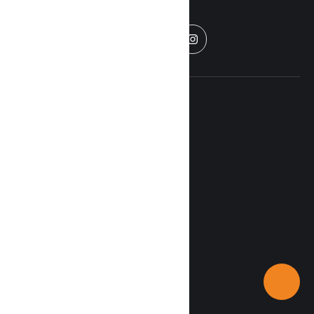
CATEGORÍ
RIMIX
AS
RADIO
Nacionales
Home
Internacional
Políticas de
Vida
privacidad
Entretenimiento
Económicas
Contáctenos
Recetas
Deportes
Disclaimer
Tecnología
Rimix radio
©2026 - All Rights Reserved