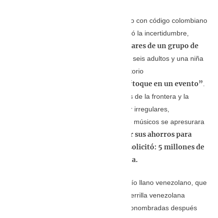
Desde la primera llamada de un número con código colombiano
(+573184080419 y al 3182106431) llegó la incertidumbre,
miedo y las lágrimas de los familiares de un grupo de
el
músicos venezolanos
, en el que iban seis adultos y una niña
del estado Barinas, que pasaron a territorio
contratados para hacer “toque en un evento”
colombiano
.
La falta de confianza en las autoridades de la frontera y la
amenaza de que serían asesinados por irregulares,
favorecieron que la familia del grupo de músicos se apresurara
usar sus ahorros para
a rematar bienes, pedir prestado y
pagar lo que el delincuente Zorrín solicitó: 5 millones de
pesos colombianos por cada persona.
Barinas, es uno de los estados del bravío llano venezolano, que
desde hace años fue azotado por la guerrilla venezolana
Fuerzas Bolivarianas de Liberación autonombradas después