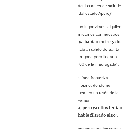
habíamos echado combustible a los vehículos antes de salir de
Guasdualito (capital del municipio Páez del estado Apure)”.
Las carreteras son muy desoladas. “En un lugar vimos ‘alquiler
de wifi’ o algo así. Ahí tratamos de comunicarnos con nuestros
Ahí nos enteramos de que ya habían entregado
familiares.
el dinero a las 6 de la mañana
; ellas habían salido de Santa
Bárbara de Barinas a la 01:00 de la madrugada para llegar a
Arauca a la hora que los citaron, a las 5:00 de la madrugada”.
Los músicos continuaron rumbo hacia la línea fronteriza.
Pasaron dos alcabalas del Ejército colombiano, donde no
dijeron nada por temor. “Llegando a Arauca, en un retén de la
Policía, nos pararon y nos preguntaron varias
simularon que no sabían nada, pero ya ellos tenían
cosas;
información porque en las redes se había filtrado algo
”.
Un funcionario de la Policía les hizo preguntas sobre los carros,