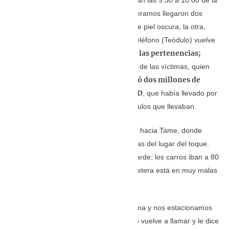
mañana. “Luego de 20 minutos de esperamos llegaron dos
mujeres; una de ellas gordita, bajita y de piel oscura, la otra,
blanca. Giran las instrucciones. El del teléfono (Teódulo) vuelve
debemos dejar las pertenencias;
a llamar. Nos dice que
teléfonos, relojes, anillos
”, dice una de las víctimas, quien
uno de ellos también dejó dos millones de
explica que
pesos (más de 430 dólares) y 100 USD
, que había llevado por
si tenían algún imprevisto con los vehículos que llevaban.
Casi a las 11 el grupo de músicos parte hacia Tame, donde
debían esperar las coordenadas precisas del lugar del toque.
“Llagamos a Tame como a las 5 de la tarde; los carros iban a 80
kilómetros más o menos porque la carretera está en muy malas
condiciones”.
“En Tame, dimos la vuelta en una redoma y nos estacionamos
en una venta de pollos asados. Teódulo vuelve a llamar y le dice