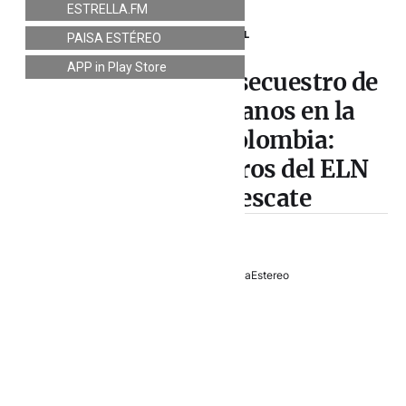
ESTRELLA.FM
INTERNACIONAL
PAISA ESTÉREO
APP in Play Store
La trama del falso secuestro de
músicos venezolanos en la
frontera con Colombia:
presuntos miembros del ELN
cobraron el rescate
6 febrero, 2023
PaisaEstereo