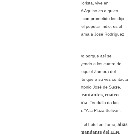
Francisco Aquino, quien también es folclorista, vive en
Guasdualito y trabaja en una empresa. A Aquino es a quien
primero llaman, pero como él ya estaba comprometido les dijo
que conocía a un músico de confianza, el popular Indio; es él
quien suministra el número y Teodulfo llama a José Rodríguez
con las referencias”.
El acuerdo económico debió ser atractivo porque así se
acuerda el toque con los músicos, incluyendo a los cuatro de
Santa Bárbara de Barinas, municipio Ezequiel Zamora del
estrado Barinas, también con un cantante que a su vez contacta
a una cantante de Socopó, municipio Antonio José de Sucre,
fueron cuatro cantantes, cuatro
Barinas. En conclusión,
músicos, la esposa de El Indio y la niña
. Teodulfo da las
coordenadas de dónde llegar en Arauca. “A la Plaza Bolívar”.
alias
Mientras los músicos se encontraban en el hotel en Tame,
Zorrín, quien se identificó como comandante del ELN,