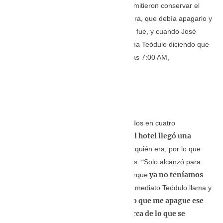
José Rodríguez, el único a quien le permitieron conservar el
teléfono para que Teódulo se comunicara, que debía apagarlo y
que lo activara a las 8 de la noche. “Así fue, y cuando José
prendió el teléfono, de inmediato lo llama Teódulo diciendo que
no nos buscarán a las 4:00 AM sino a las 7:00 AM,
aproximadamente”.
Apágueme el teléfono
Los músicos, quienes estaban distribuidos en cuatro
al hotel llegó una
habitaciones, se incomodaron porque
persona armada
, que ellos no sabían quién era, por lo que
decidieron quedarse en las habitaciones. “Solo alcanzó para
ya no teníamos
tomamos un café al frente del hotel, porque
dinero
. José prende el teléfono y de inmediato Teódulo llama y
le agradezco que me apague ese
le dice: ‘señor Rodríguez,
teléfono
Nosotros estamos más cerca de lo que se
.