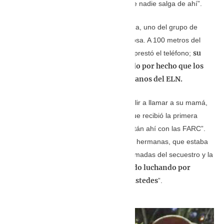
imaginan
. Apágueme el teléfono y que nadie salga de ahí”.
Afortunadamente, a las 10 de la mañana, uno del grupo de
músicos decidió salir a llamar a su esposa. A 100 metros del
su
hotel encontró a una muchacha que le prestó el teléfono;
esposa le dijo ‘todo está listo’, dando por hecho que los
músicos estaban secuestrados en manos del ELN.
Albert Torres también se animó para salir a llamar a su mamá,
quien sin haber dormido nada desde que recibió la primera
llamada de extorsión le dijo: “sé que están ahí con las FARC”.
Ante la extrañeza de Torres, una de las hermanas, que estaba
junto a la señora le informa lo de las llamadas del secuestro y la
Aquí hemos estado luchando por
solicitud del dinero. “
conseguir el dinero que piden por ustedes
”.