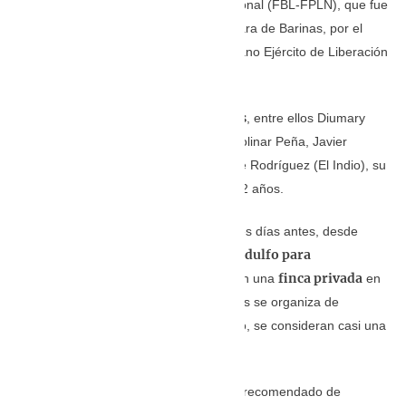
Fuerzas Patrióticas de Liberación Nacional (FBL-FPLN), que fue
arrasada, por lo menos en Santa Bárbara de Barinas, por el
empoderado grupo guerrillero colombiano Ejército de Liberación
Nacional (ELN).
Nueve adultos del grupo de músicos
, entre ellos Diumary
Mora, José Gregorio Cordero, José Apolinar Peña, Javier
Pernía, Albert Torres, José Molina, José Rodríguez (El Indio), su
esposa Manari Remolina y su hija de 12 años.
A José Rodríguez “El Indio” lo llamó, tres días antes, desde
un individuo llamado Teodulfo para
Colombia,
contratarlo
finca privada
y que hicieran un toque en una
en
El Tame, Colombia. El grupo de músicos se organiza de
inmediato. Con casi 20 años trabajando, se consideran casi una
familia.
“Teodulfo cuando llama dice que viene recomendado de