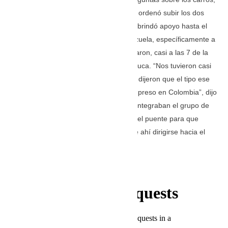
sobre la procedencia y con una excusa ordenó subir los dos
carros en una grúa de plataforma y les brindó apoyo hasta el
puente que divide a Colombia de Venezuela, específicamente a
Arauca de Apure. A los músicos los llevaron, casi a las 7 de la
noche, para el Comando Policial de Arauca. “Nos tuvieron casi
cuatro horas entrevistándonos. Ahí nos dijeron que el tipo ese
que nos llamó es un individuo que está preso en Colombia”, dijo
para finalizar una de las personas que integraban el grupo de
músicos. Finalmente los llevaron hasta el puente para que
pasaran a territorio venezolano y desde ahí dirigirse hacia el
reencuentro con sus familiares.