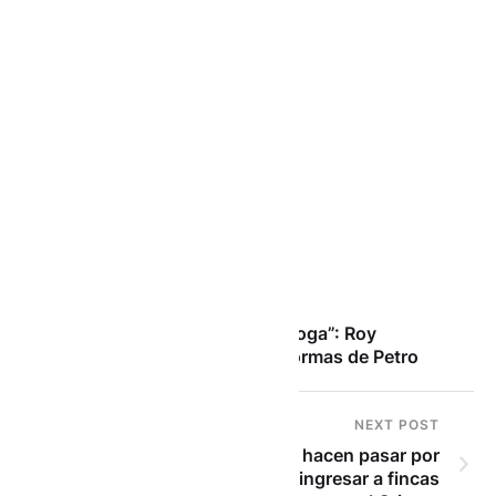
PREVIOUS POST
“La ministra de Salud no dialoga”: Roy
Barreras habló sobre las reformas de Petro
NEXT POST
¡Ojo! Delincuentes se hacen pasar por
funcionarios de Cornare para ingresar a fincas