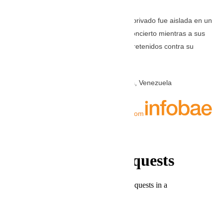
Una banda contratada para un evento privado fue aislada en un
hotel esperando indicaciones para el concierto mientras a sus
familiares les aseguraron que estaban retenidos contra su
voluntad.
Por
Sebastiana Barráez
desde Caracas, Venezuela
TOMADO DE: infobae.com