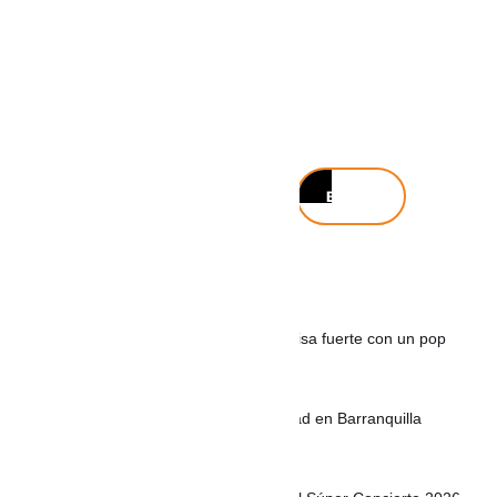
Buscar
Buscar
Noticias recientes
Maca & Gero, el dúo colombiano que pisa fuerte con un pop
fresco
Mil 500 policías fortalecerán la seguridad en Barranquilla
durante el puente festivo