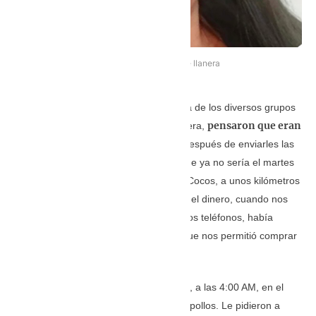
Diumary Mora, cantante llanera
Los músicos que saben de la existencia de los diversos grupos
pensaron que eran
irregulares, en ambos lados de la frontera,
medidas normales de seguridad
. “Después de enviarles las
fotos nos dicen que la actividad de toque ya no sería el martes
ni el miércoles en la finca llamada Los Cocos, a unos kilómetros
de Tame. El Indio, que no entregó todo el dinero, cuando nos
pidieron que nos guardarían todo con los teléfonos, había
guardado 250 mil pesos (54 U$D), lo que nos permitió comprar
cinco pollos asados”.
Quedaron en buscarlos al día siguiente, a las 4:00 AM, en el
hotel, que queda detrás de la venta de pollos. Le pidieron a