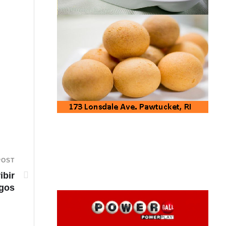
POST
ibir
ogos