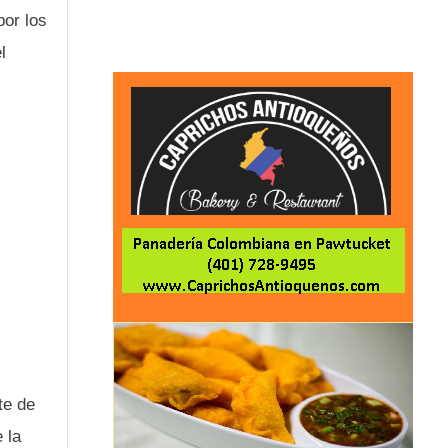
por los
l
te de
 la