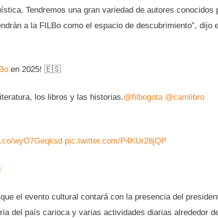
güística. Tendremos una gran variedad de autores conocidos 
ndrán a la FILBo como el espacio de descubrimiento”, dijo e
Bo
en 2025! 🇪🇸
eratura, los libros y las historias.
@filbogota
@camlibro
/t.co/wyO7Geqksd
pic.twitter.com/P4KUr28jQP
4
o que el evento cultural contará con la presencia del presiden
aria del país carioca y varias actividades diarias alrededor de