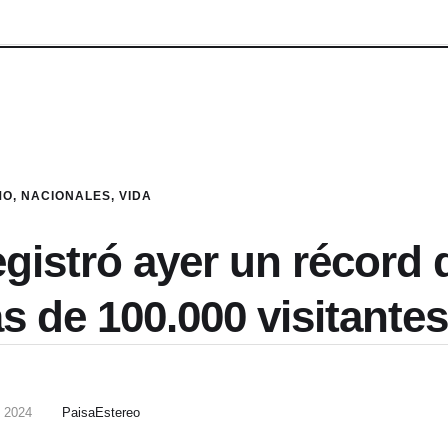
MO
,
NACIONALES
,
VIDA
egistró ayer un récord 
s de 100.000 visitantes
 2024
PaisaEstereo