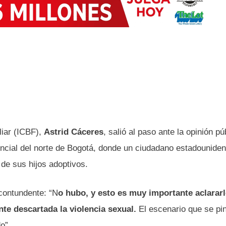
liar (ICBF),
Astrid Cáceres
, salió al paso ante la opinión pú
encial del norte de Bogotá, donde un ciudadano estadounide
 de sus hijos adoptivos.
 contundente: “N
o hubo, y esto es muy importante aclarar
nte descartada la violencia sexual.
El escenario que se pi
o”.