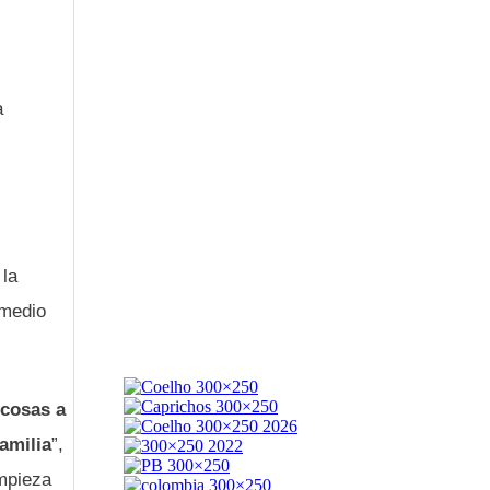
a
 la
 medio
 cosas a
amilia
”,
empieza