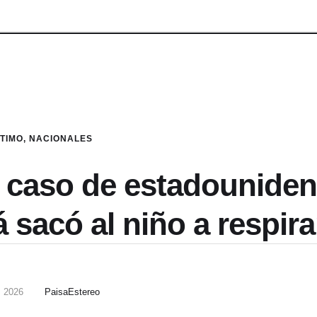
LTIMO
,
NACIONALES
 caso de estadounide
 sacó al niño a respira
, 2026
PaisaEstereo