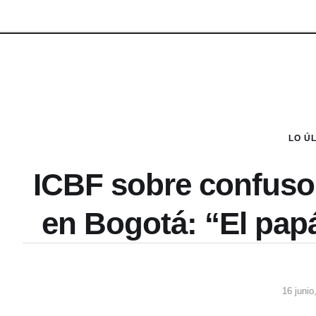
LO Ú
ICBF sobre confuso
en Bogotá: “El papá
16 junio