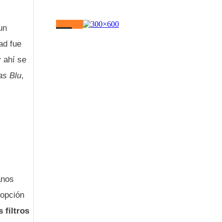
un
ad fue
y ahí se
s Blu
,
anos
dopción
 filtros