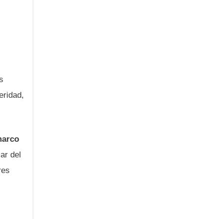
s
eridad,
marco
ar del
res