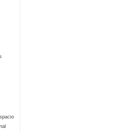
s
espacio
nal