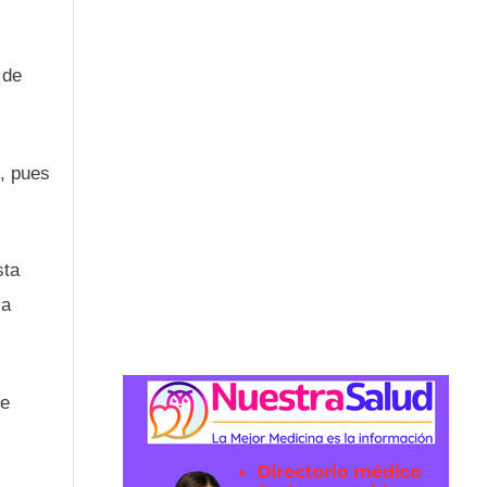
 de
o, pues
sta
la
te