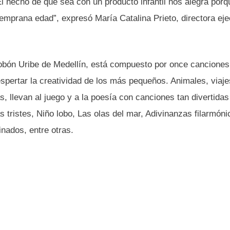
 hecho de que sea con un producto infantil nos alegra porq
emprana edad”, expresó María Catalina Prieto, directora eje
Tobón Uribe de Medellín, está compuesto por once canciones
spertar la creatividad de los más pequeños. Animales, viaje
, llevan al juego y a la poesía con canciones tan divertida
tristes, Niño lobo, Las olas del mar, Adivinanzas filarmóni
nados, entre otras.