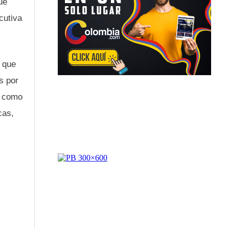
ue
cutiva
 que
s por
s como
cas,