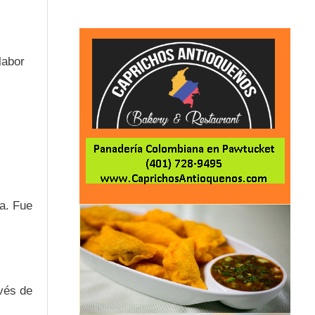
labor
ca. Fue
.
avés de