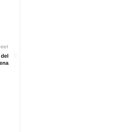
POST
 del
gena