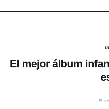
EN
El mejor álbum infan
e
18 nov