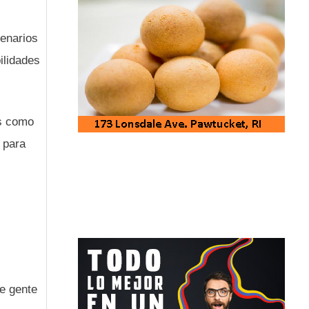
cenarios
ilidades
os como
 para
e gente