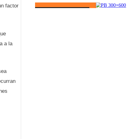
un factor
que
a a la
sea
ecurran
ones