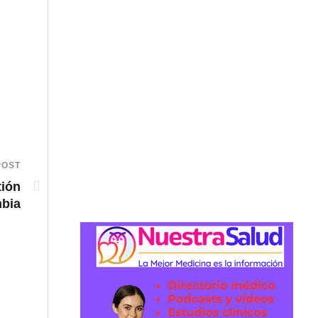
POST
tión
mbia
200 nuevos Policías para los Bloques de Segurida