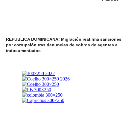
REPÚBLICA DOMINICANA: Migración reafirma sanciones
20
por corrupción tras denuncias de cobros de agentes a
de
indocumentados