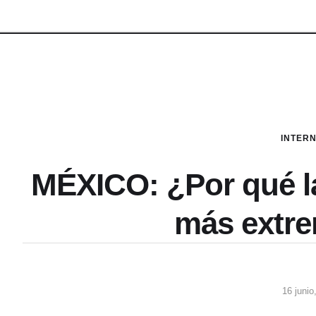
INTER
MÉXICO: ¿Por qué la
más extr
16 junio