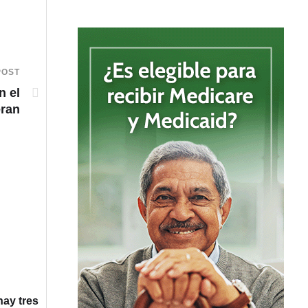
POST
n el
eran
hay tres