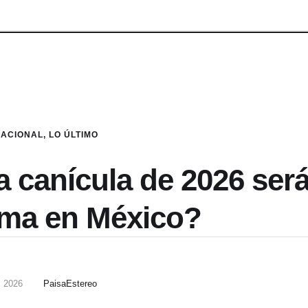
NACIONAL
,
LO ÚLTIMO
 canícula de 2026 será
ema en México?
, 2026
PaisaEstereo