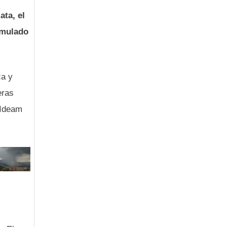
ata, el
umulado
ca y
eras
 Ideam