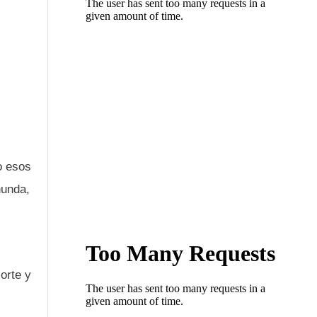
o esos
nunda,
orte y