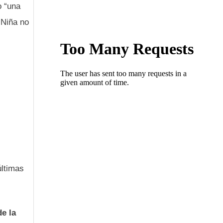
o “una
 Niña no
últimas
de la