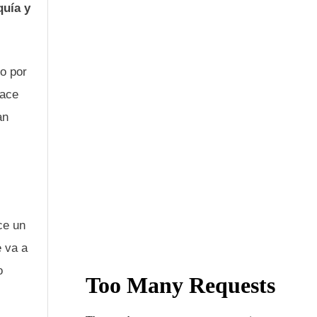
quía y
o por
hace
an
ce un
e va a
o