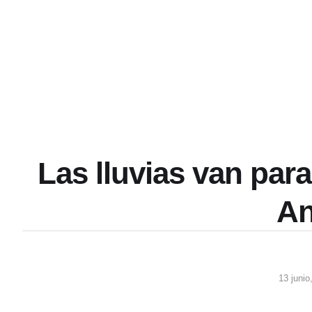
Las lluvias van para
An
13 junio