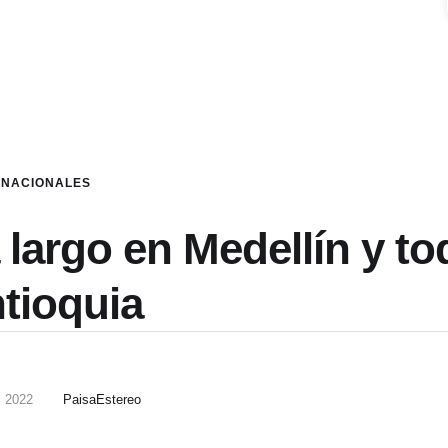
NACIONALES
 largo en Medellín y to
tioquia
, 2022
PaisaEstereo