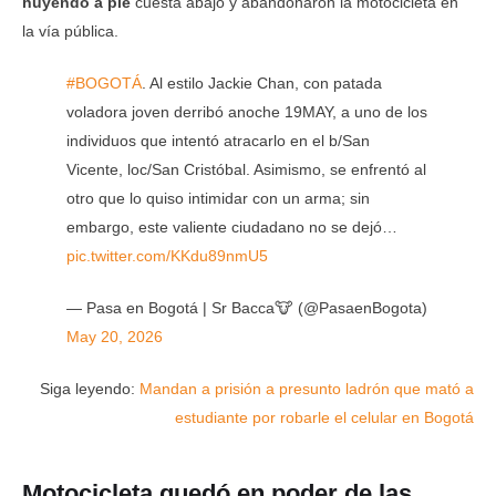
huyendo a pie
cuesta abajo y abandonaron la motocicleta en
la vía pública.
#BOGOTÁ
. Al estilo Jackie Chan, con patada
voladora joven derribó anoche 19MAY, a uno de los
individuos que intentó atracarlo en el b/San
Vicente, loc/San Cristóbal. Asimismo, se enfrentó al
otro que lo quiso intimidar con un arma; sin
embargo, este valiente ciudadano no se dejó…
pic.twitter.com/KKdu89nmU5
— Pasa en Bogotá | Sr Bacca🐮 (@PasaenBogota)
May 20, 2026
Siga leyendo:
Mandan a prisión a presunto ladrón que mató a
estudiante por robarle el celular en Bogotá
Motocicleta quedó en poder de las