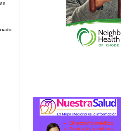
 se
inado