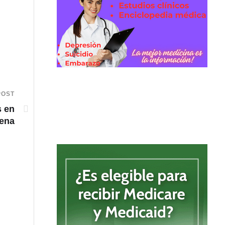
POST
s en
ena