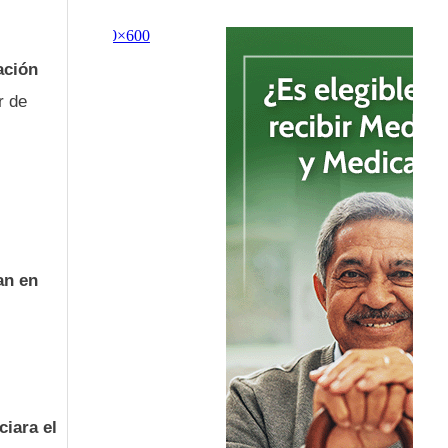
ación
r de
an en
iara el