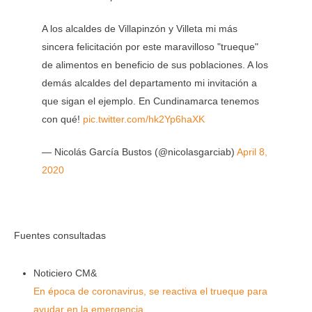
A los alcaldes de Villapinzón y Villeta mi más
sincera felicitación por este maravilloso "trueque"
de alimentos en beneficio de sus poblaciones. A los
demás alcaldes del departamento mi invitación a
que sigan el ejemplo. En Cundinamarca tenemos
con qué!
pic.twitter.com/hk2Yp6haXK
— Nicolás García Bustos (@nicolasgarciab)
April 8,
2020
Fuentes consultadas
Noticiero CM&
En época de coronavirus, se reactiva el trueque para
ayudar en la emergencia.