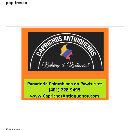
pop fresco
du