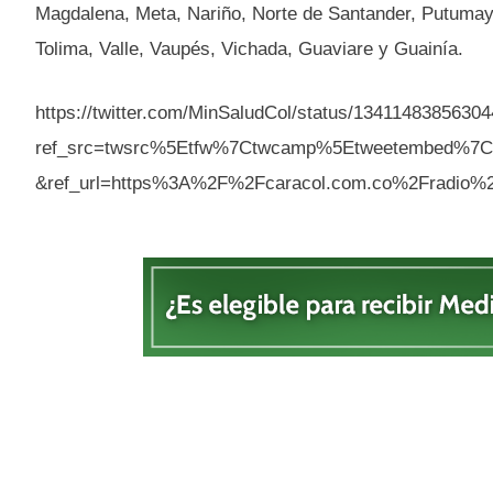
Magdalena, Meta, Nariño, Norte de Santander, Putumayo
Tolima, Valle, Vaupés, Vichada, Guaviare y Guainía.
https://twitter.com/MinSaludCol/status/1341148385630
ref_src=twsrc%5Etfw%7Ctwcamp%5Etweetembed%7
&ref_url=https%3A%2F%2Fcaracol.com.co%2Fradio