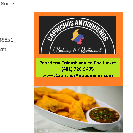
 Sucre,
%5Es1_
tml