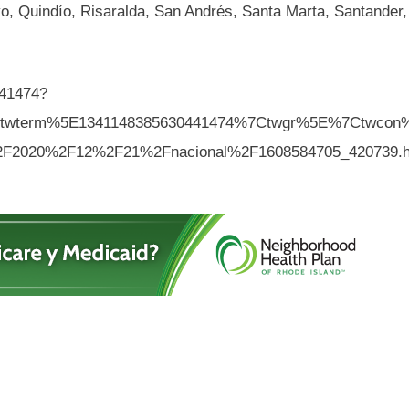
, Quindío, Risaralda, San Andrés, Santa Marta, Santander,
441474?
Ctwterm%5E1341148385630441474%7Ctwgr%5E%7Ctwcon
%2F2020%2F12%2F21%2Fnacional%2F1608584705_420739.h