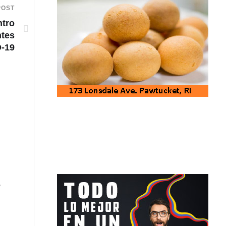
POST
ntro
ntes
D-19