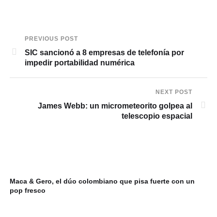
PREVIOUS POST
SIC sancionó a 8 empresas de telefonía por
impedir portabilidad numérica
NEXT POST
James Webb: un micrometeorito golpea al
telescopio espacial
Maca & Gero, el dúo colombiano que pisa fuerte con un
Mi
pop fresco
du