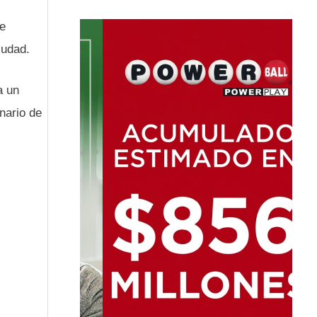
de
iudad.
a un
nario de