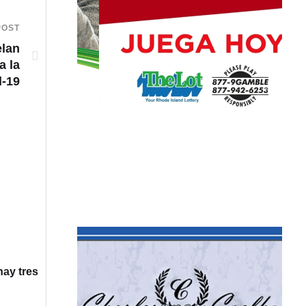
POST
elan
a la
d-19
hay tres