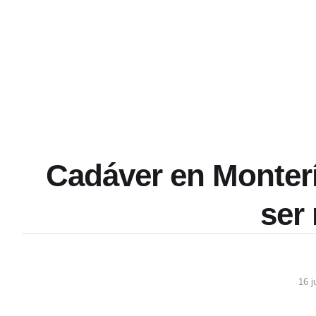
Cadáver en Monterí
ser
16 j