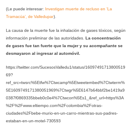
(Le puede interesar:
Investigan muerte de recluso en ‘La
Tramacúa’, de Valledupar
).
La causa de la muerte fue la inhalación de gases tóxicos, según
información preliminar de las autoridades.
La concentración
de gases fue tan fuerte que la mujer y su acompañante se
desmayaron al ingresar al automóvil.
https://twitter.com/SucesosValledu1/status/16097491713800519
69?
ref_src=twsrc%5Etfw%7Ctwcamp%5Etweetembed%7Ctwterm%
5E1609749171380051969%7Ctwgr%5E6147b64bbf2be1419a9
0387f0869335bbeb0c0e4%7Ctwcon%5Es1_&ref_url=https%3A
%2F%2Fwww.eltiempo.com%2Fcolombia%2Fotras-
ciudades%2Fbebe-murio-en-un-carro-mientras-sus-padres-
estaban-en-un-motel-730593