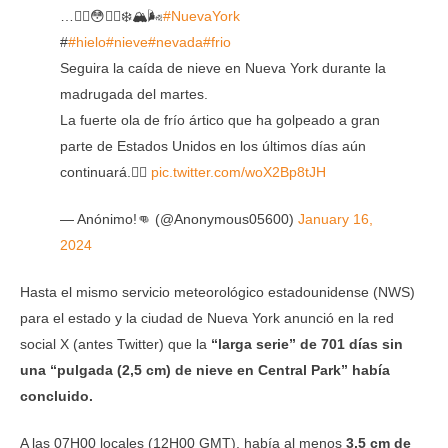
…✍🏻😳🥶🥶❄️🏔️🌬️
#NuevaYork
#
#hielo
#nieve
#nevada
#frio
Seguira la caída de nieve en Nueva York durante la
madrugada del martes.
La fuerte ola de frío ártico que ha golpeado a gran
parte de Estados Unidos en los últimos días aún
continuará.👇🏻
pic.twitter.com/woX2Bp8tJH
— Anónimo!👊 (@Anonymous05600)
January 16,
2024
Hasta el mismo servicio meteorológico estadounidense (NWS)
para el estado y la ciudad de Nueva York anunció en la red
social X (antes Twitter) que la
“larga serie” de 701 días sin
una “pulgada (2,5 cm) de nieve en Central Park” había
concluido.
A las 07H00 locales (12H00 GMT), había al menos
3,5 cm de