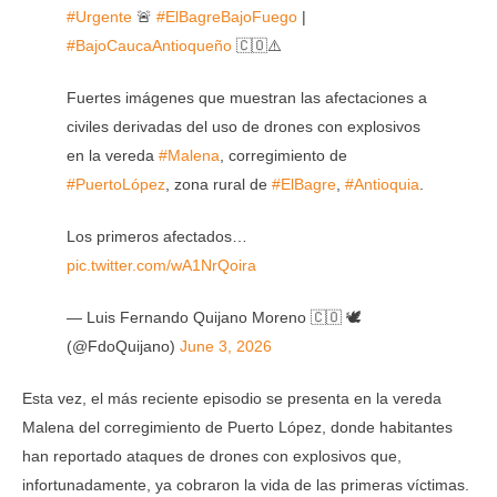
#Urgente
🚨
#ElBagreBajoFuego
|
#BajoCaucaAntioqueño
🇨🇴⚠️
Fuertes imágenes que muestran las afectaciones a
civiles derivadas del uso de drones con explosivos
en la vereda
#Malena
, corregimiento de
#PuertoLópez
, zona rural de
#ElBagre
,
#Antioquia
.
Los primeros afectados…
pic.twitter.com/wA1NrQoira
— Luis Fernando Quijano Moreno 🇨🇴 🕊️
(@FdoQuijano)
June 3, 2026
Esta vez, el más reciente episodio se presenta en la vereda
Malena del corregimiento de Puerto López, donde habitantes
han reportado ataques de drones con explosivos que,
infortunadamente, ya cobraron la vida de las primeras víctimas.