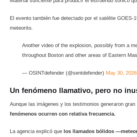
Material suficiente para producir el estruendo sónico qu
El evento también fue detectado por el satélite GOES-19
meteorito.
Another video of the explosion, possibly from a me
throughout Boston and other areas of Eastern Ma
— OSINTdefender (@sentdefender)
May 30, 2026
Un fenómeno llamativo, pero no inu
Aunque las imágenes y los testimonios generaron gran
fenómenos ocurren con relativa frecuencia.
La agencia explicó que
los llamados bólidos —meteor