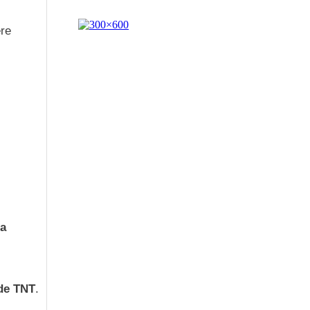
ere
da
 de TNT
.