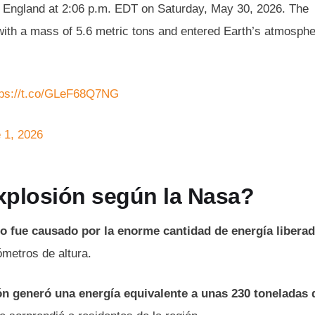
w England at 2:06 p.m. EDT on Saturday, May 30, 2026. The
with a mass of 5.6 metric tons and entered Earth’s atmosph
tps://t.co/GLeF68Q7NG
 1, 2026
xplosión según la Nasa?
do fue causado por la enorme cantidad de energía libera
ómetros de altura.
ón generó una energía equivalente a unas 230 toneladas