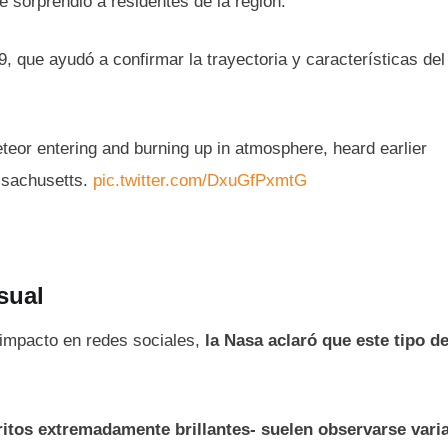
e sorprendió a residentes de la región.
, que ayudó a confirmar la trayectoria y características del
teor entering and burning up in atmosphere, heard earlier
ssachusetts.
pic.twitter.com/DxuGfPxmtG
sual
 impacto en redes sociales,
la Nasa aclaró que este tipo d
itos extremadamente brillantes- suelen observarse vari