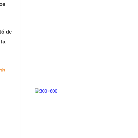
dos
tó de
 la
ván