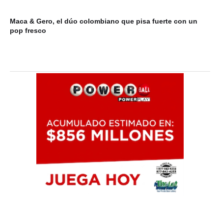
Maca & Gero, el dúo colombiano que pisa fuerte con un
Mi
pop fresco
du