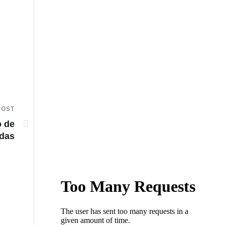
POST
o de
idas