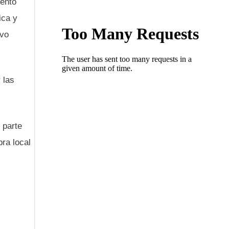
iento
ica y
ivo
 las
 parte
ra local