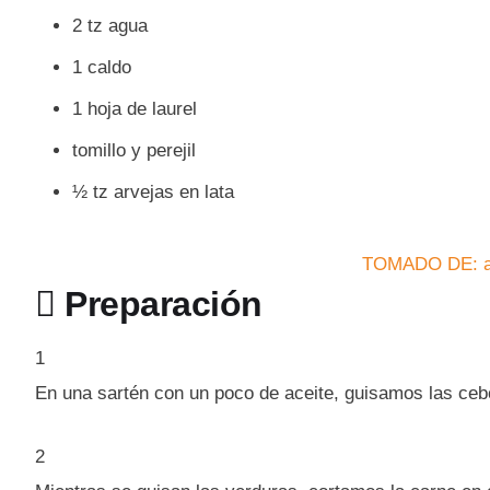
2 tz agua
1 caldo
1 hoja de laurel
tomillo y perejil
½ tz arvejas en lata
TOMADO DE: al

Preparación
1
En una sartén con un poco de aceite, guisamos las cebo
2