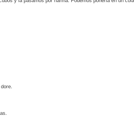
 cubos y la pasamos por harina. Podemos ponerla en un col
 dore.
as.