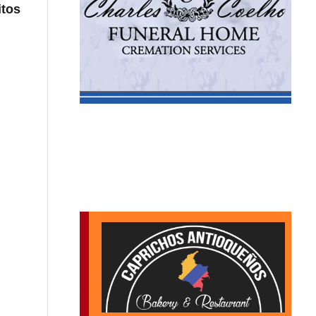
itos
VIDEO: Intento de hurto de tenis habría desencad