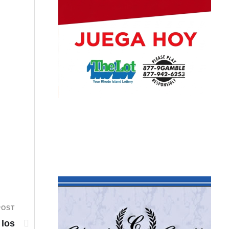
POST
 los