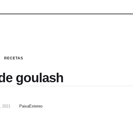
RECETAS
de goulash
, 2021
PaisaEstereo