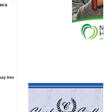
naca
hay tres