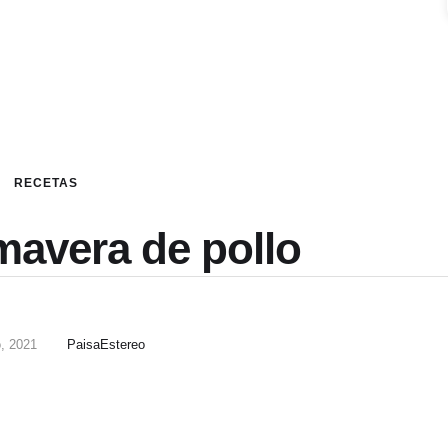
RECETAS
mavera de pollo
, 2021
PaisaEstereo