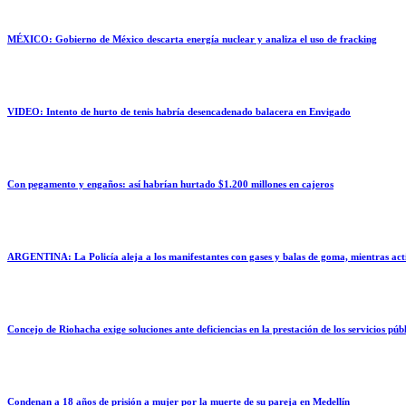
MÉXICO: Gobierno de México descarta energía nuclear y analiza el uso de fracking
VIDEO: Intento de hurto de tenis habría desencadenado balacera en Envigado
Con pegamento y engaños: así habrían hurtado $1.200 millones en cajeros
ARGENTINA: La Policía aleja a los manifestantes con gases y balas de goma, mientras activ
Concejo de Riohacha exige soluciones ante deficiencias en la prestación de los servicios púb
Condenan a 18 años de prisión a mujer por la muerte de su pareja en Medellín