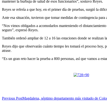
mantener la burbuja de salud de esos funcionarios”, sostuvo Reyes.
Reyes se refería a que hoy, en el primer día de pruebas, surgió la difi
Ante esa situación, tuvieron que tomar medidas de contingencia para 
“Nos vimos obligados a acomodarlos manteniendo el distanciamiento de
seguro”, expresó Reyes.
También ordenó ampliar de 12 a 16 las estaciones donde se realizan la
Reyes dijo que observarán cuánto tiempo les tomará el proceso hoy, pa
atrase.
“Es un gran reto hacer la prueba a 800 personas, así que vamos a esta
Previous Post
Magdalena, séptimo departamento más visitado de Col