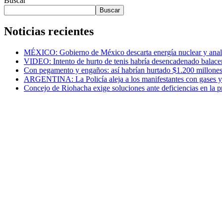
Buscar
Buscar
Noticias recientes
MÉXICO: Gobierno de México descarta energía nuclear y anali
VIDEO: Intento de hurto de tenis habría desencadenado balac
Con pegamento y engaños: así habrían hurtado $1.200 millones
ARGENTINA: La Policía aleja a los manifestantes con gases y ba
Concejo de Riohacha exige soluciones ante deficiencias en la pr