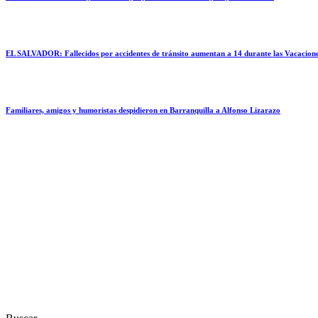
EL SALVADOR: Fallecidos por accidentes de tránsito aumentan a 14 durante las Vacacione
Familiares, amigos y humoristas despidieron en Barranquilla a Alfonso Lizarazo