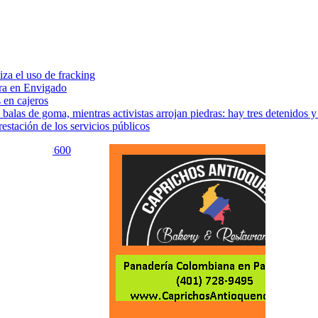
za el uso de fracking
era en Envigado
 en cajeros
las de goma, mientras activistas arrojan piedras: hay tres detenidos y
estación de los servicios públicos