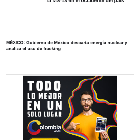
la MS-13 en el occidente del país
MÉXICO: Gobierno de México descarta energía nuclear y
VI
analiza el uso de fracking
ba