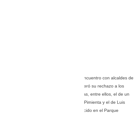
Desde Bogotá, donde participó en un encuentro con alcaldes de
capitales del país, Redondo Choles reiteró su rechazo a los
homicidios ocurridos en las últimas horas, entre ellos, el de un
subintendente de la Policía Javier Ilder Pimienta y el de Luis
Efraín Mejía Gámez, comerciante conocido en el Parque
Padilla.
TOMADA DE: https://diariodelnorte.net/