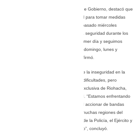
Por su parte, Wilson Rojas, secretario de Gobierno, destacó que
se han realizado consejos de seguridad para tomar medidas
frente a la temporada de carnaval. “El pasado miércoles
definimos estrategias para garantizar la seguridad durante los
seis días de festividades. Ya pasó el primer día y seguimos
preparados para este viernes, sábado, domingo, lunes y
martes, hasta el entierro de Joselito”, afirmó.
Ante las críticas sobre la persistencia de la inseguridad en la
ciudad, Redondo Choles reconoció las dificultades, pero
enfatizó en que la problemática no es exclusiva de Riohacha,
sino que responde a una crisis nacional. “Estamos enfrentando
un conflicto derivado del microtráfico, el accionar de bandas
criminales y la extorsión, que afecta a muchas regiones del
país. Por eso es fundamental el apoyo de la Policía, el Ejército y
la Fiscalía para combatir este fenómeno”, concluyó.