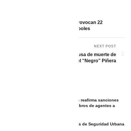
PREVIOUS POST
Fuertes lluvias en Medellín provocan 22
emergencias por caída de árboles
NEXT POST
CHILE: Clínica confirma causa de muerte de
Miguel “Negro” Piñera
REPÚBLICA DOMINICANA: Migración reafirma sanciones
por corrupción tras denuncias de cobros de agentes a
indocumentados
200 nuevos Policías para los Bloques de Seguridad Urbana
de Cartagena