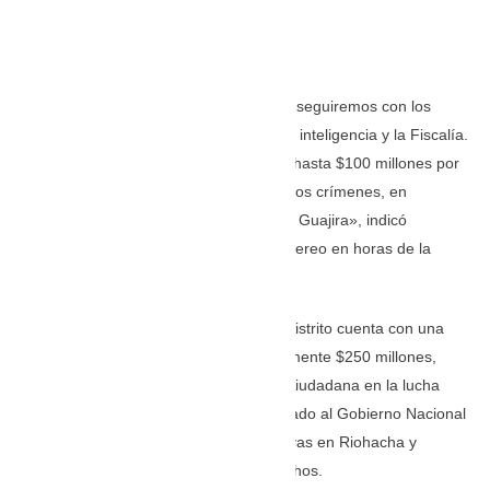
“Queremos decirle a la comunidad que seguiremos con los
patrullajes y trabajando de la mano con inteligencia y la Fiscalía.
Se ha establecido una recompensa de hasta $100 millones por
información que ayude a esclarecer estos crímenes, en
coordinación con la Gobernación de La Guajira», indicó
Redondo en entrevista con Cardenal Stereo en horas de la
mañana.
El mandatario también informó que el distrito cuenta con una
bolsa de recompensas de aproximadamente $250 millones,
destinada a incentivar la colaboración ciudadana en la lucha
contra el delito. Asimismo, hizo un llamado al Gobierno Nacional
para fortalecer las unidades investigativas en Riohacha y
agilizar el esclarecimiento de estos hechos.