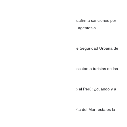
Noticias recientes
REPÚBLICA DOMINICANA: Migración reafirma sanciones por
corrupción tras denuncias de cobros de agentes a
indocumentados
200 nuevos Policías para los Bloques de Seguridad Urbana de
Cartagena
VIDEO Sin gasolina y desorientados: rescatan a turistas en las
aguas de Guatapé
PERÚ: Eclipse lunar será visible en todo el Perú: ¿cuándo y a
qué hora podrá verse?
Habitantes de La Boquilla bloquean la Vía del Mar: esta es la
razón