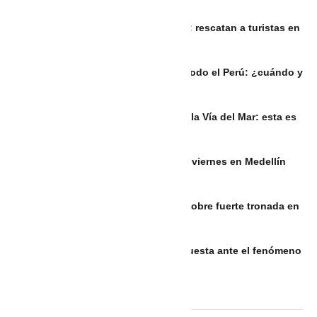
VIDEO Sin gasolina y desorientados: rescatan a turistas en
las aguas de Guatapé
PERÚ: Eclipse lunar será visible en todo el Perú: ¿cuándo y
a qué hora podrá verse?
Habitantes de La Boquilla bloquean la Vía del Mar: esta es
la razón
¿Habrá día sin carro y sin moto este viernes en Medellín
por la posesión presidencial?
PUERTO RICO: Meteorología alerta sobre fuerte tronada en
municipios del sur de Puerto Rico
Bolívar fortalece su sistema de respuesta ante el fenómeno
de El Niño