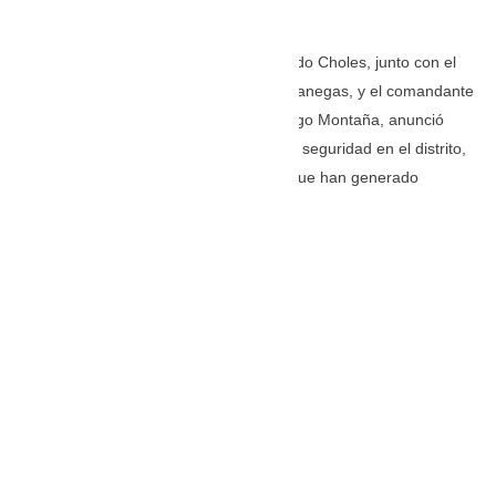
Por:
Valentina Ríos Torres
El alcalde de Riohacha, Genaro Redondo Choles, junto con el
secretario de Gobierno, Wilson Rojas Vanegas, y el comandante
de la Policía en La Guajira, coronel Diego Montaña, anunció
una serie de medidas para fortalecer la seguridad en el distrito,
tras los recientes hechos de violencia que han generado
preocupación en la comunidad.