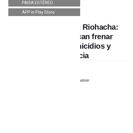
PAISA ESTÉREO
NACIONALES
APP in Play Store
Ola de violencia en Riohacha:
autoridades buscan frenar
escalada de homicidios y
delincuencia
28 febrero, 2025
admin