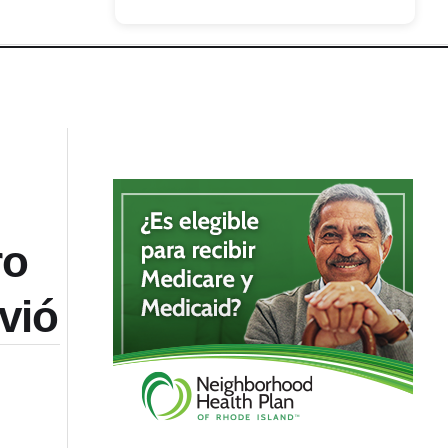
ro
vió