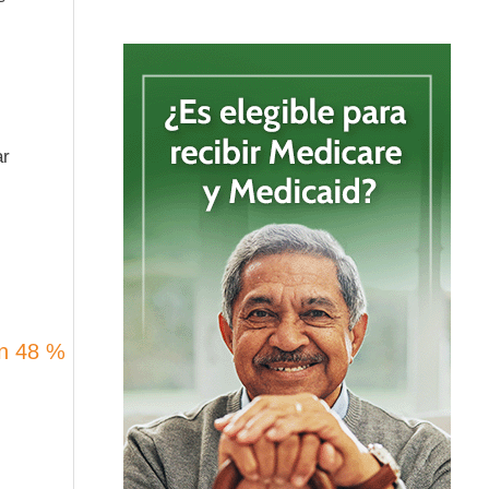
ar
un 48 %