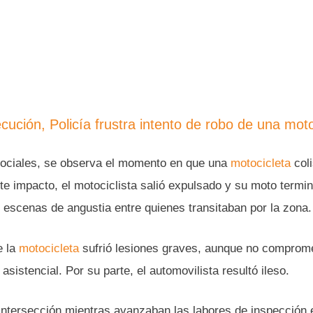
cución, Policía frustra intento de robo de una moto
sociales, se observa el momento en que una
motocicleta
col
rte impacto, el motociclista salió expulsado y su moto termi
escenas de angustia entre quienes transitaban por la zona.
e la
motocicleta
sufrió lesiones graves, aunque no comprom
asistencial. Por su parte, el automovilista resultó ileso.
 intersección mientras avanzaban las labores de inspección 