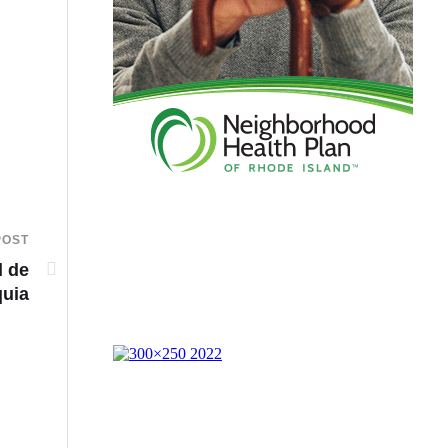
POST
l de
quia