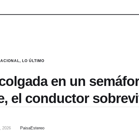
NACIONAL
,
LO ÚLTIMO
 colgada en un semáfo
e, el conductor sobrevi
, 2026
PaisaEstereo