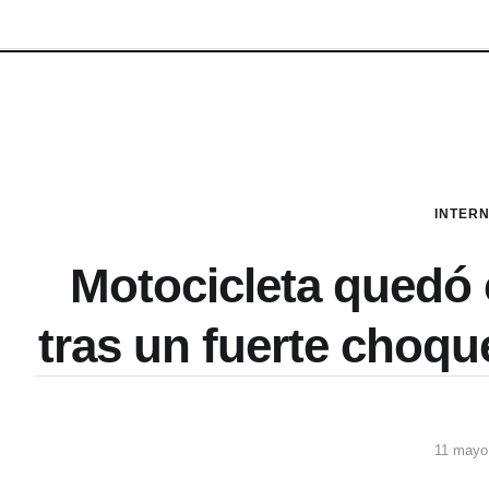
INTER
Motocicleta quedó
tras un fuerte choqu
11 mayo