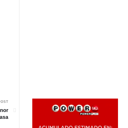
POST
nor
rasa