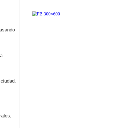
pasando
la
 ciudad.
rales,