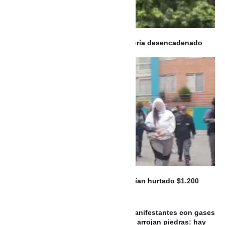
VIDEO: Intento de hurto de tenis habría desencadenado
balacera en Envigado
Con pegamento y engaños: así habrían hurtado $1.200
millones en cajeros
ARGENTINA: La Policía aleja a los manifestantes con gases
y balas de goma, mientras activistas arrojan piedras: hay