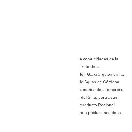
TOMADA DE: https://elmeridiano.co/
Llevar agua potable al mayor número de comunidades de la
zona rural de la capital cordobesa es un reto de la
administración del alcalde Hugo Kerguelén García, quien en las
últimas horas se reunió con el gerente de Aguas de Córdoba,
Maruen Jabib Janna, así como con funcionarios de la empresa
municipal de servicios públicos, la Perla del Sinú, para asumir
compromisos en torno a las obras del Acueducto Regional
Costanero, que en su trazado beneficierá a poblaciones de la
margen izquierda de Montería.