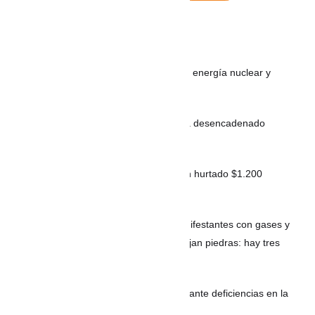
Noticias recientes
MÉXICO: Gobierno de México descarta energía nuclear y
analiza el uso de fracking
VIDEO: Intento de hurto de tenis habría desencadenado
balacera en Envigado
Con pegamento y engaños: así habrían hurtado $1.200
millones en cajeros
ARGENTINA: La Policía aleja a los manifestantes con gases y
balas de goma, mientras activistas arrojan piedras: hay tres
detenidos y dos heridos
Concejo de Riohacha exige soluciones ante deficiencias en la
prestación de los servicios públicos