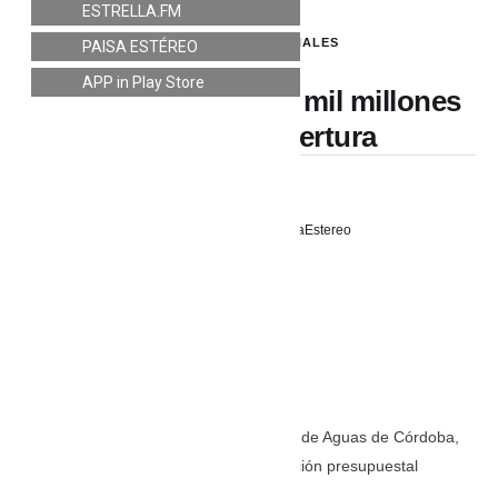
ESTRELLA.FM
LO ÚLTIMO
,
NACIONALES
PAISA ESTÉREO
APP in Play Store
Montería adicionó 5 mil millones
para más cobertura
23 mayo, 2026
PaisaEstereo
El alcalde Hugo Kerguelén y el gerente de Aguas de Córdoba,
Maren Jabib Janna, concretaron la adición presupuestal