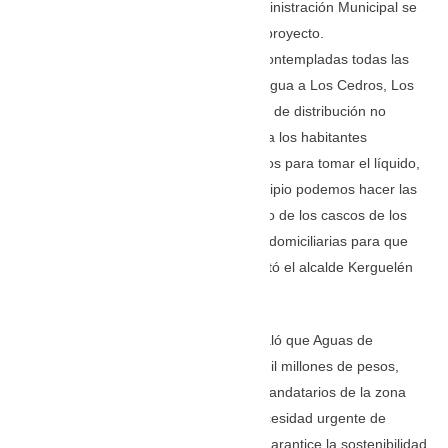
El Meridiano conoció que desde la Administración Municipal se
adicionarán 5 mil millones de pesos al proyecto.
«Con lo recursos que había, estaban contempladas todas las
capacidades hidráulicas para llevar el agua a Los Cedros, Los
Pantanos y Santa Lucía, pero las redes de distribución no
estaban incluidas, lo que le significaba a los habitantes
trasladarse hasta unos tanques elevados para tomar el líquido,
pero ahora con esa inversión del municipio podemos hacer las
redes de distribución interna a cada uno de los cascos de los
corregimientos y de allí las conexiones domiciliarias para que
llegue el agua a las viviendas» manifestó el alcalde Kerguelén
García.
Por su parte, Maruen Jabib Janna señaló que Aguas de
Córdoba invierte en este proyecto 42 mil millones de pesos,
pero en un encuentro con los demás mandatarios de la zona
costanera de Córdoba se acordó la necesidad urgente de
definir un operador especializado que garantice la sostenibilidad