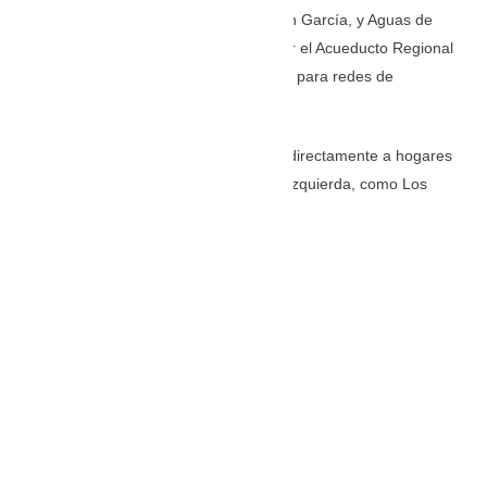
El alcalde de Montería, Hugo Kerguelén García, y Aguas de
Córdoba se comprometieron a impulsar el Acueducto Regional
Costanero, adicionando $5 mil millones para redes de
distribución.
La iniciativa busca llevar agua potable directamente a hogares
en comunidades rurales de la margen izquierda, como Los
Cedros, Los Pantanos y Santa Lucía.