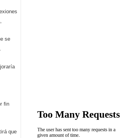
nexiones
.
ue se
.
joraría
 fin
tirá que