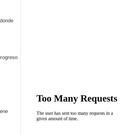
 donde
progreso
iene