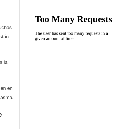
muchas
están
a la
cen en
ntasma.
 y