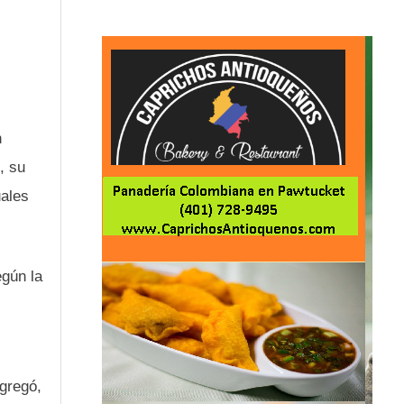
,
n
, su
uales
egún la
agregó,