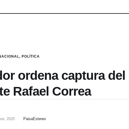
NACIONAL
,
POLÍTICA
dor ordena captura del
te Rafael Correa
bre, 2020
PaisaEstereo