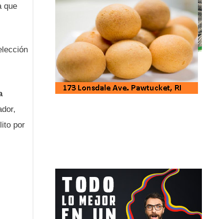
a que
elección
a
ador,
ito por