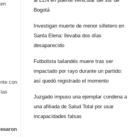
al ELN en puente vehicular del sur de
ven
Bogotá
Investigan muerte de menor silletero en
Santa Elena: llevaba dos días
desaparecido
Futbolista tailandés muere tras ser
impactado por rayo durante un partido:
así quedó registrado el momento
nte con
 las
Juzgado impuso una ejemplar condena a
,
una afiliada de Salud Total por usar
incapacidades falsas
resaron