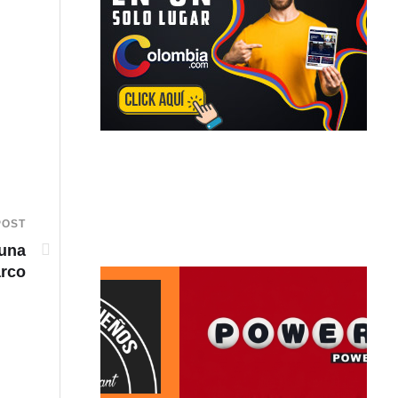
POST
 una
arco
Investigan aparición de bandera alusiva al ELN en 