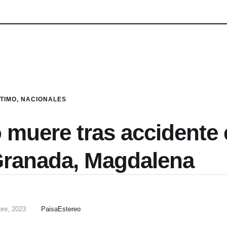
LTIMO
,
NACIONALES
 muere tras accidente 
Granada, Magdalena
bre, 2023
PaisaEstereo