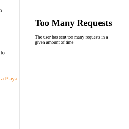
a
 lo
La Playa