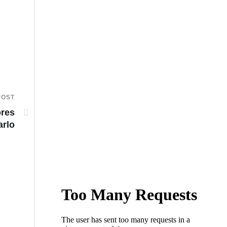
POST
ores
arlo