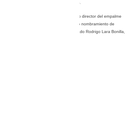
prioridad para eliminar malas gerencias.
La designación del vicepresidente como director del empalme
anticorrupción se suma al ya anunciado nombramiento de
Rodrigo Lara Restrepo, hijo del asesinado Rodrigo Lara Bonilla,
como ministro del Interior.