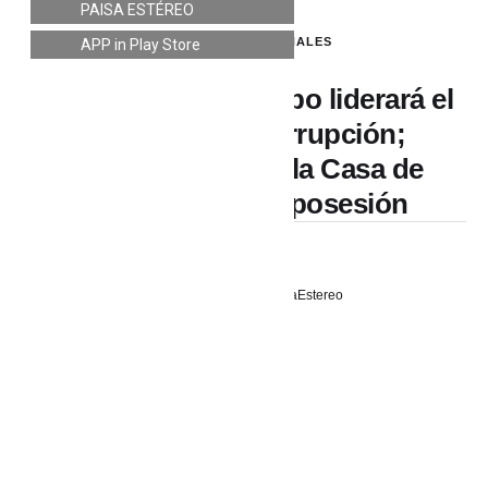
PAISA ESTÉREO
LO ÚLTIMO
,
NACIONALES
APP in Play Store
José Manuel Restrepo liderará el
empalme anticorrupción;
Abelardo no irá a la Casa de
Nariño hasta su posesión
27 junio, 2026
PaisaEstereo