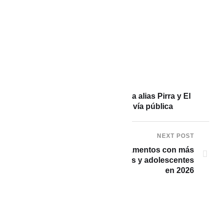
PREVIOUS POST
Policía captura en flagrancia a alias Pirra y El
Canario vendiendo droga en vía pública
NEXT POST
Antioquia entre los departamentos con más
casos de reclutamiento de niños y adolescentes
en 2026