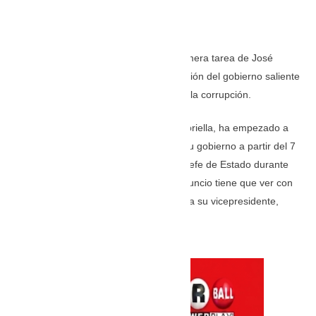
FOTO: COLPRENSA
Por: Brian Ferney Valencia Ríos
Abelardo de la Espriella oficializó la primera tarea de José
Manuel Restrepo, quien liderará transición del gobierno saliente
con el entrante en materia de combatir la corrupción.
El presidente electo, Abelardo de la Espriella, ha empezado a
hacer anuncios de cara a lo que será su gobierno a partir del 7
de agosto cuando se posesione como jefe de Estado durante
los siguientes cuatro años. El último anuncio tiene que ver con
la primera misión que le ha encargado a su vicepresidente,
José Manuel Restrepo.