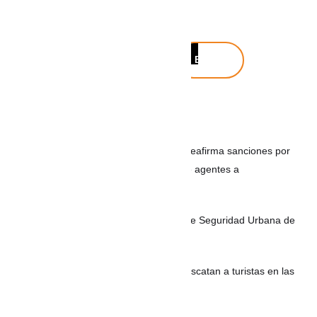
Buscar
Buscar
Noticias recientes
REPÚBLICA DOMINICANA: Migración reafirma sanciones por
corrupción tras denuncias de cobros de agentes a
indocumentados
200 nuevos Policías para los Bloques de Seguridad Urbana de
Cartagena
VIDEO Sin gasolina y desorientados: rescatan a turistas en las
aguas de Guatapé