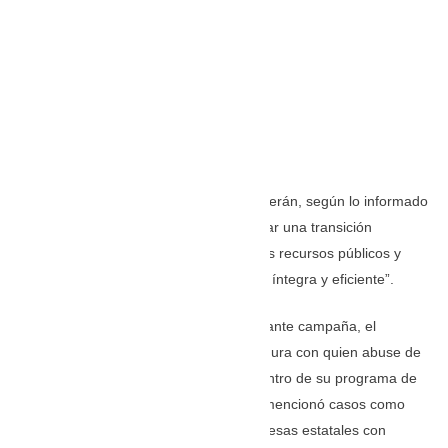
El vicepresidente junto a su equipo deberán, según lo informado
desde la campaña ganadora, “garantizar una transición
transparente, identificar riesgos para los recursos públicos y
sentar las bases de una administración íntegra y eficiente”.
Respecto a combatir la corrupción, durante campaña, el
abogado mencionó que tendría mano dura con quien abuse de
los recursos del Estado y estableció dentro de su programa de
gobierno una “limpieza institucional” y mencionó casos como
Ecopetrol, siendo esta una de las empresas estatales con