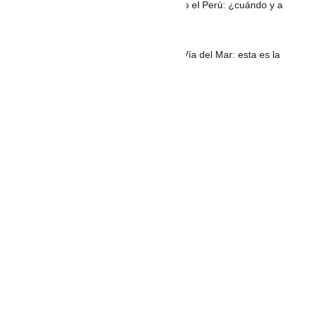
PERÚ: Eclipse lunar será visible en todo el Perú: ¿cuándo y a
qué hora podrá verse?
Habitantes de La Boquilla bloquean la Vía del Mar: esta es la
razón