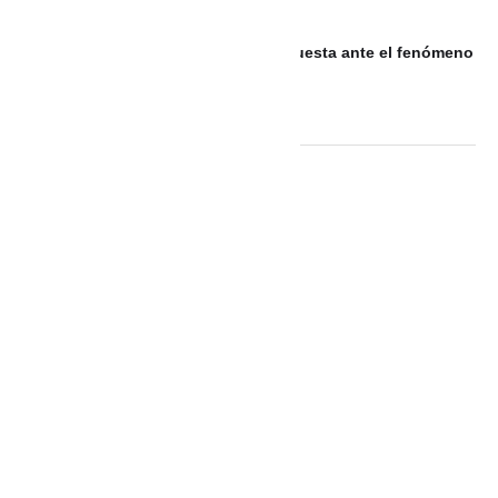
municipios del sur de Puerto Rico
Bolívar fortalece su sistema de respuesta ante el fenómeno
de El Niño