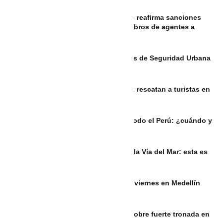
REPÚBLICA DOMINICANA: Migración reafirma sanciones
por corrupción tras denuncias de cobros de agentes a
indocumentados
200 nuevos Policías para los Bloques de Seguridad Urbana
de Cartagena
VIDEO Sin gasolina y desorientados: rescatan a turistas en
las aguas de Guatapé
PERÚ: Eclipse lunar será visible en todo el Perú: ¿cuándo y
a qué hora podrá verse?
Habitantes de La Boquilla bloquean la Vía del Mar: esta es
la razón
¿Habrá día sin carro y sin moto este viernes en Medellín
por la posesión presidencial?
PUERTO RICO: Meteorología alerta sobre fuerte tronada en