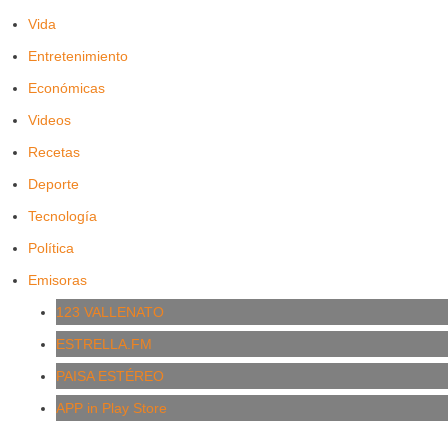
Vida
Entretenimiento
Económicas
Videos
Recetas
Deporte
Tecnología
Política
Emisoras
123 VALLENATO
ESTRELLA.FM
PAISA ESTÉREO
APP in Play Store