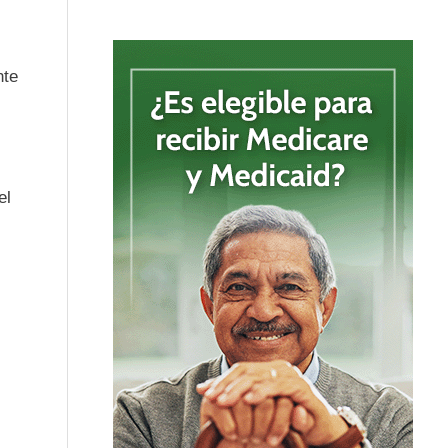
nte
el