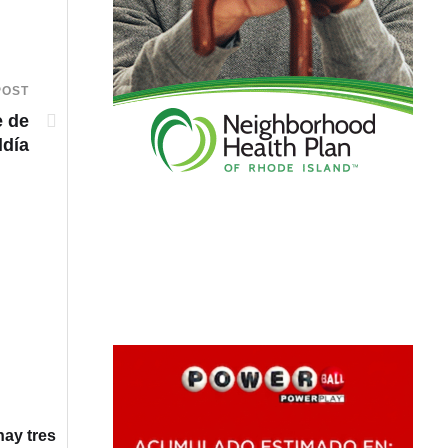
POST
e de
ldía
hay tres