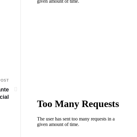
POST
ante
cial