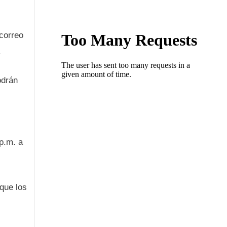
 correo
.
odrán
p.m. a
 que los