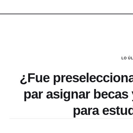
LO Ú
¿Fue preselecciona
par asignar becas
para estud