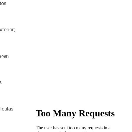
tos
terior;
eren
s
ículas