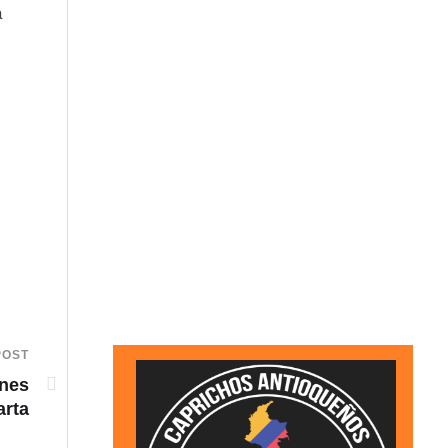
a
POST
ones
arta