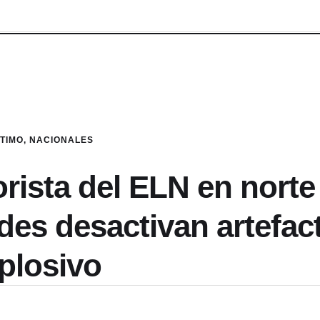
LTIMO
,
NACIONALES
orista del ELN en norte
des desactivan artefac
plosivo