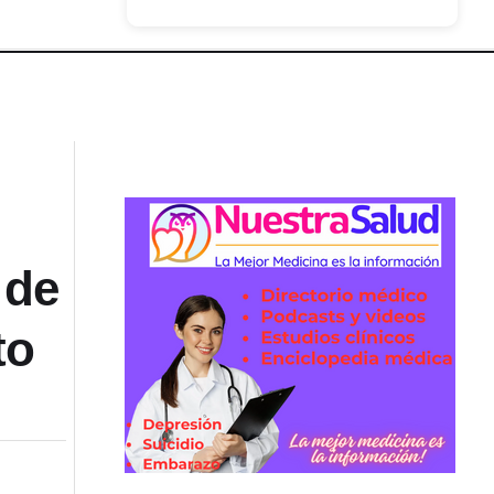
 de
to