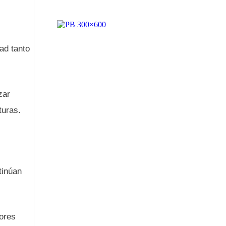
ad tanto
zar
turas.
tinúan
dores