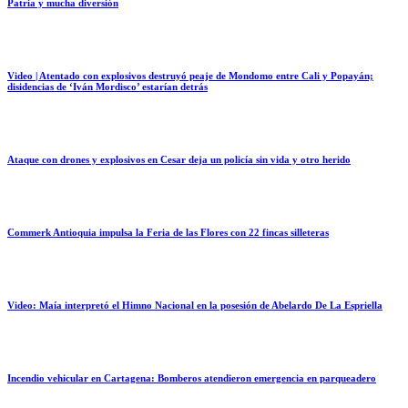
Patria y mucha diversión
Video | Atentado con explosivos destruyó peaje de Mondomo entre Cali y Popayán;
disidencias de ‘Iván Mordisco’ estarían detrás
Ataque con drones y explosivos en Cesar deja un policía sin vida y otro herido
Commerk Antioquia impulsa la Feria de las Flores con 22 fincas silleteras
Video: Maía interpretó el Himno Nacional en la posesión de Abelardo De La Espriella
Incendio vehicular en Cartagena: Bomberos atendieron emergencia en parqueadero