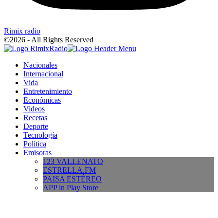
Rimix radio
©2026 - All Rights Reserved
Nacionales
Internacional
Vida
Entretenimiento
Económicas
Videos
Recetas
Deporte
Tecnología
Política
Emisoras
123 VALLENATO
ESTRELLA.FM
PAISA ESTÉREO
APP in Play Store