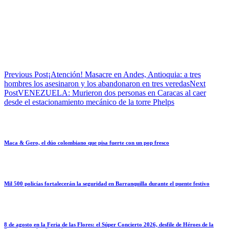
Previous Post
¡Atención! Masacre en Andes, Antioquia: a tres
hombres los asesinaron y los abandonaron en tres veredas
Next
Post
VENEZUELA: Murieron dos personas en Caracas al caer
desde el estacionamiento mecánico de la torre Phelps
Maca & Gero, el dúo colombiano que pisa fuerte con un pop fresco
Mil 500 policías fortalecerán la seguridad en Barranquilla durante el puente festivo
8 de agosto en la Feria de las Flores: el Súper Concierto 2026, desfile de Héroes de la