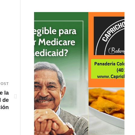
POST
e la
l de
ión