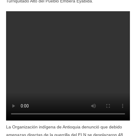
Turriquitadó Alto del Pueblo Embera Eyábida.
La Organización indígena de Antioquia denunció que debido
amenazas directas de la guerrilla del ELN se desplazaron 48