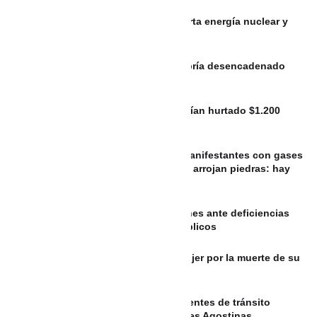
MÉXICO: Gobierno de México descarta energía nuclear y
analiza el uso de fracking
VIDEO: Intento de hurto de tenis habría desencadenado
balacera en Envigado
Con pegamento y engaños: así habrían hurtado $1.200
millones en cajeros
ARGENTINA: La Policía aleja a los manifestantes con gases
y balas de goma, mientras activistas arrojan piedras: hay
tres detenidos y dos heridos
Concejo de Riohacha exige soluciones ante deficiencias
en la prestación de los servicios públicos
Condenan a 18 años de prisión a mujer por la muerte de su
pareja en Medellín
EL SALVADOR: Fallecidos por accidentes de tránsito
aumentan a 14 durante las Vacaciones Agostinas