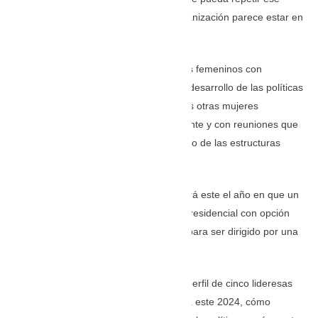
camino, aunque su liderazgo en la organización parece estar en
duda.
En la Asamblea, asimismo, hay cuadros femeninos con
importante influencia en la política y el desarrollo de las políticas
del país. También desde las prefecturas otras mujeres
comienzan a ejercer un rol preponderante y con reuniones que
hacen prever un remezón político dentro de las estructuras
partidistas.
La pregunta que cabe hacerse es: ¿será este el año en que un
liderazgo femenino afronte la carrera presidencial con opción
ganadora?, ¿Ecuador está preparado para ser dirigido por una
mujer?
En esta entrega LA HORA te ofrece el perfil de cinco lideresas
que se perfilan con gran influencia para este 2024, cómo