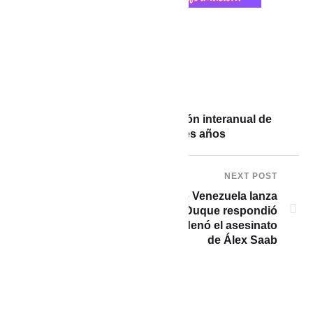
PREVIOUS POST
Perú cierra el año con inflación interanual de
3,24%, la tasa más baja en tres años
NEXT POST
“El imbécil dictador de Venezuela lanza
acusaciones sin razón”: Iván Duque respondió
calumnia de Maduro de que ordenó el asesinato
de Álex Saab