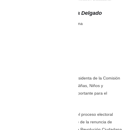
Pierina Sara Mercedes Correa Delgado
Asambleísta por la Revolución Ciudadana
X: @PierinaesCorrea
Instagram: @PierinaesCorrea
FB: Pierina Correa Delgado
La arquitecta
Pierina Correa
, actual presidenta de la Comisión
permanente de Protección Integral de Niñas, Niños y
Adolescente, también será una cara importante para el
correísmo este 2024.
Las críticas de Pierina Correa al final del proceso electoral
fueron consideradas como el detonante de la renuncia de
Marcela Aguiñaga a la presidencia de la Revolución Ciudadana