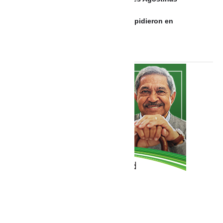
Familiares, amigos y humoristas despidieron en
Barranquilla a Alfonso Lizarazo