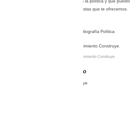
seguirlas, quiénes son, cómo llegaron a la política y qué puesto
ocupan actualmente son parte de las pistas que te ofrecemos.
(ILS)
Fuentes: Observatorio Legislativo y Radiografía Política
Ana Galarza, asambleísta por el Movimiento Construye.
Ana Mercedes Galarza Añazco
Asambleísta por el Movimiento Construye
X: @AnitaM.GalarzaA
Instagram: @AnitaGalarzaEc
FB: Anita Galarza- Asambleísta