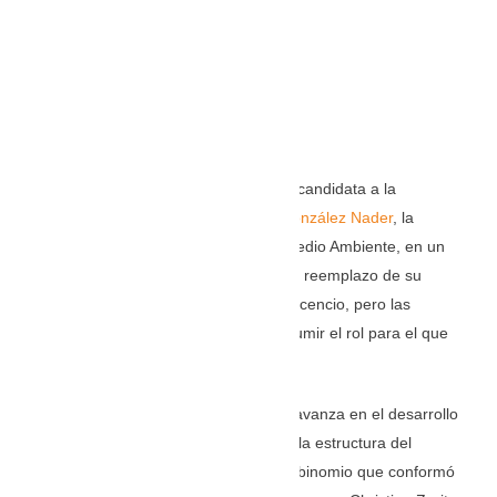
Instagram: @Andrea.Gonzalez.Nader
FB: Andrea González Nader
TikTok: @AndreaGonzalezNader
Una figura a tener en cuenta será la excandidata a la
vicepresidencia de Ecuador,
Andrea González Nader
, la
ingeniera en Gestión Tecnológica en Medio Ambiente, en un
primer momento fue considerada como reemplazo de su
compañero de fórmula Fernando Villavicencio, pero las
disposiciones del CNE le impidieron asumir el rol para el que
había sido elegida por Villavicencio.
La fundadora y directora de EcoVerde avanza en el desarrollo
de un proyecto político propio fuera de la estructura del
Movimiento Construye que respaldo al binomio que conformó