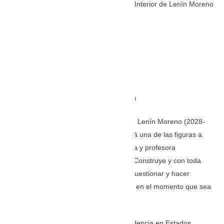
Movimiento Construye y exministra del Interior de Lenín Moreno
X: @MariaPaulaRomo
Instagram: @MariaPaulaRomo
FB: María Paula Romo
Página Web: www.mariapaularomo.com
La exministra del Interior del presidente Lenín Moreno (2028-
2020),
María Paula Romo
, también será una de las figuras a
tomar en cuenta este 2024. La abogada y profesora
universitaria es la líder del Movimiento Construye y con toda
seguridad será una de las llamadas a cuestionar y hacer
oposición al Gobierno de Daniel Noboa en el momento que sea
necesario.
Aunque en este momento tiene su residencia en Estados