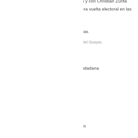
junto a Villavicencio en primer momento y con Christian Zurita
por apenas unos días antes de la primera vuelta electoral en las
elecciones adelantadas.
Marcela Aguiñaga, prefecta del Guayas.
Marcela Aguiñaga
Prefecta del Guayas por Revolución Ciudadana
X: @Marcelaguinaga
Instagram: @marcelaaguinagav
FB: Marcela Aguiñaga V.
Página Web: www.marcelaaguinaga.com