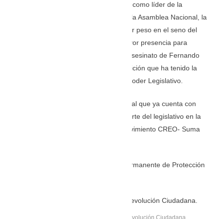
Durante la ausencia de Patricio Carrillo como líder de la
bancada del Movimiento Construye en la Asamblea Nacional, la
figura de
Ana Galarza
ha tomado mayor peso en el seno del
Parlamento y será una política con mayor presencia para
mantener el llamado de justicia por el asesinato de Fernando
Villavicencio, así como de la poca oposición que ha tenido la
administración de Daniel Noboa en el Poder Legislativo.
Galarza es una psicóloga Organizacional que ya cuenta con
experiencia en el Parlamento, formó parte del legislativo en la
gestión 2017-2021, como parte del Movimiento CREO- Suma
del expresidente Guillermo Lasso.
Galarza forma parte de la Comisión Permanente de Protección
Integral a Niñas, Niños y Adolescentes.
Pierina Correa, asambleísta por la Revolución Ciudadana.