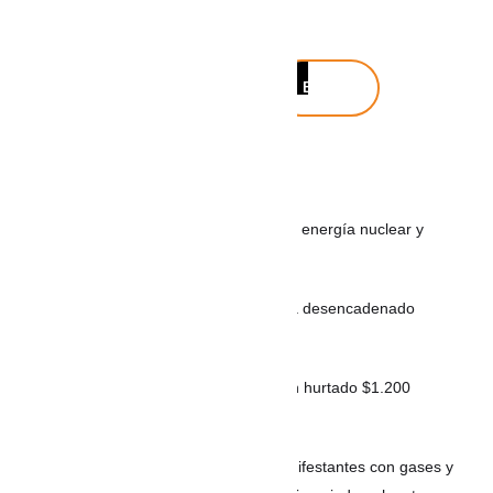
Buscar
Buscar
Noticias recientes
MÉXICO: Gobierno de México descarta energía nuclear y
analiza el uso de fracking
VIDEO: Intento de hurto de tenis habría desencadenado
balacera en Envigado
Con pegamento y engaños: así habrían hurtado $1.200
millones en cajeros
ARGENTINA: La Policía aleja a los manifestantes con gases y