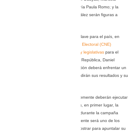
Aguiñaga; la exministra del Interior, María Paula Romo; y la
excandidata presidencial, Andrea González serán figuras a
tener en cuenta.
Este 2024 se presenta como otro año clave para el país, en
apenas dos meses el
Consejo Nacional Electoral (CNE)
convocará a elecciones presidenciales y legislativas
para el
período 2025-2029. El presidente de la República, Daniel
Noboa, con tan solo tres meses de gestión deberá enfrentar un
proceso de reelección, en el que se medirán sus resultados y su
gestión.
Las autoridades electorales muy posiblemente deberán ejecutar
dos procesos de consulta casi paralelos, en primer lugar, la
consulta popular propuesta por Noboa durante la campaña
presidencial adelantada y que seguramente será uno de los
principales argumentos que buscará mostrar para apuntalar su