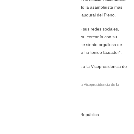
y ha sido una de las voces claves, siendo la asambleísta más
votada del Ecuador presidió la sesión inaugural del Pleno.
El 31 de diciembre de 2023, a través de sus redes sociales,
emitió un comunicado en el que reiteró su cercanía con su
hermano Rafael Correa, e indicó que “me siento orgullosa de
ser la hermana del mejor presidente que ha tenido Ecuador”.
Andrea González Nader, excandidata a la Vicepresidencia de la
República.
Andrea González Nader
Excandidata a la Vicepresidencia de la República
X: @AndreGonzalezNa