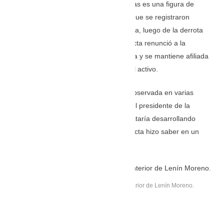
La abogada y actual prefecta del Guayas es una figura de
proyección. A pesar de las diferencias que se registraron
entre
Marcela Aguiñaga
y Pierina Correa, luego de la derrota
electoral en la segunda vuelta, la prefecta renunció a la
presidencia de la Revolución Ciudadana y se mantiene afiliada
a la organización, aunque no con un rol activo.
Tras las elecciones Aguiñaga ha sido observada en varias
actividades junto a Isabel Noboa (tía del presidente de la
República, Daniel Noboa), con quien estaría desarrollando
varios proyectos, según la misma prefecta hizo saber en un
video publicado en sus redes sociales.
María Paula Romo fue ministra del Interior de Lenín Moreno.
María Paula Romo