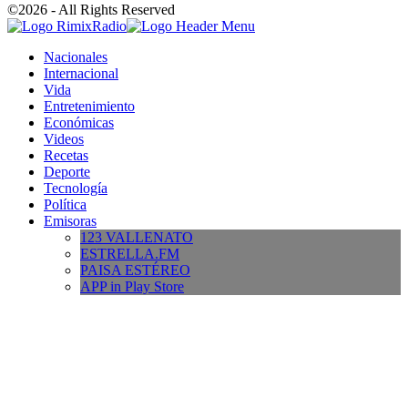
©2026 - All Rights Reserved
Nacionales
Internacional
Vida
Entretenimiento
Económicas
Videos
Recetas
Deporte
Tecnología
Política
Emisoras
123 VALLENATO
ESTRELLA.FM
PAISA ESTÉREO
APP in Play Store