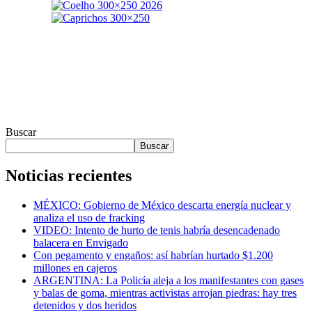
Buscar
Buscar
Noticias recientes
MÉXICO: Gobierno de México descarta energía nuclear y
analiza el uso de fracking
VIDEO: Intento de hurto de tenis habría desencadenado
balacera en Envigado
Con pegamento y engaños: así habrían hurtado $1.200
millones en cajeros
ARGENTINA: La Policía aleja a los manifestantes con gases
y balas de goma, mientras activistas arrojan piedras: hay tres
detenidos y dos heridos