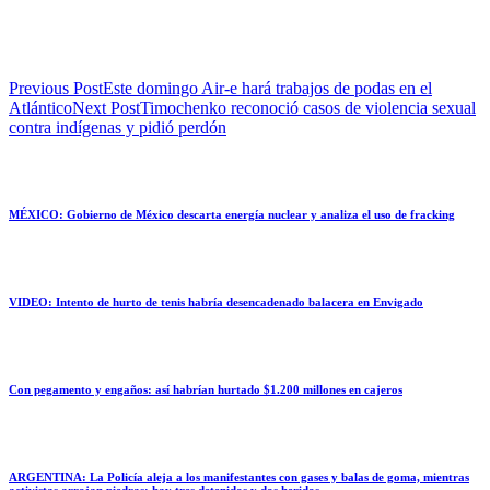
Previous Post
Este domingo Air-e hará trabajos de podas en el
Atlántico
Next Post
Timochenko reconoció casos de violencia sexual
contra indígenas y pidió perdón
MÉXICO: Gobierno de México descarta energía nuclear y analiza el uso de fracking
VIDEO: Intento de hurto de tenis habría desencadenado balacera en Envigado
Con pegamento y engaños: así habrían hurtado $1.200 millones en cajeros
ARGENTINA: La Policía aleja a los manifestantes con gases y balas de goma, mientras
activistas arrojan piedras: hay tres detenidos y dos heridos