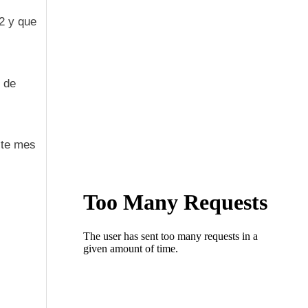
22 y que
6 de
ste mes