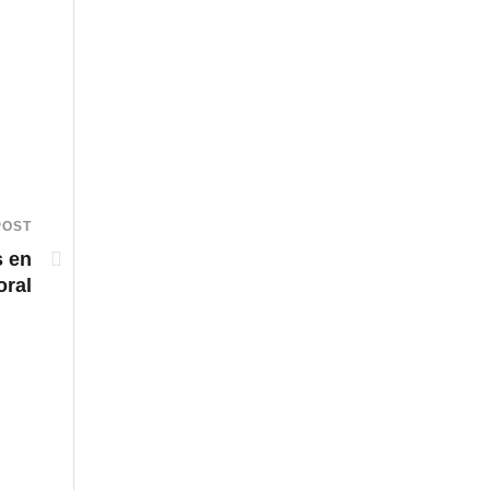
POST
s en
oral