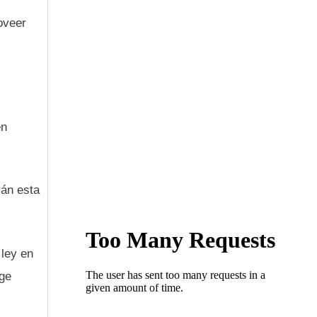
oveer
en
rán esta
ley en
oge