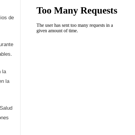
cios de
urante
ables.
 la
en la
 Salud
ones