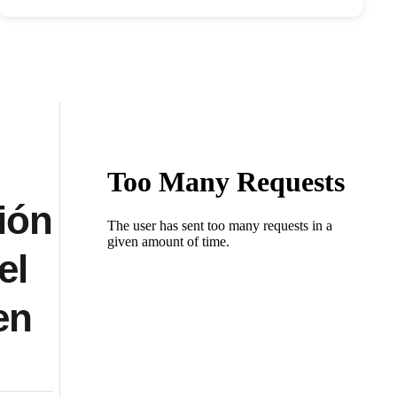
ión
el
en