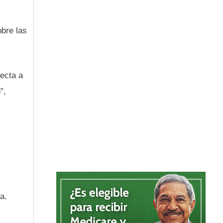
bre las
recta a
”,
a.