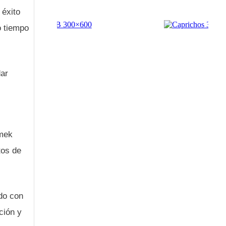
 éxito
o tiempo
dar
umek
tos de
do con
ción y