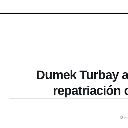
Dumek Turbay a
repatriación d
18 m