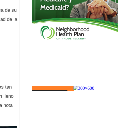
sa de su
ad de la
as tan
n lleno
a nota