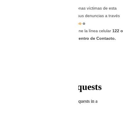
Las autoridades le recuerda a las personas víctimas de esta
clase de violencia que pueden realizar sus denuncias a través
de las páginas web
www.fiscalia.gov.co
o
en
www.policia.gov.co
.
Igualmente tiene la línea celular
122 o
a nivel nacional 018000 919748 del Centro de Contacto.
Fuente
Sistema Integrado Digital