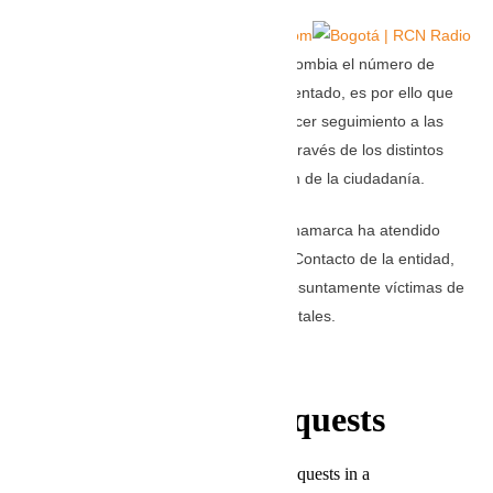
@Yur_cald
TOMADO DE: rcnradio.com
Desde el inicio de la cuarentena en Colombia el número de
casos de violencia intrafamiliar ha aumentado, es por ello que
las autoridades se ha encargado de hacer seguimiento a las
denuncias realizada por las víctimas a través de los distintos
canales que han puesto a la disposición de la ciudadanía.
Así, la Seccional de Fiscalías de Cundinamarca ha atendido
varios casos recibidos en el Centro de Contacto de la entidad,
tanto de mujeres como de hombres presuntamente víctimas de
violencia por sus compañeros sentimentales.