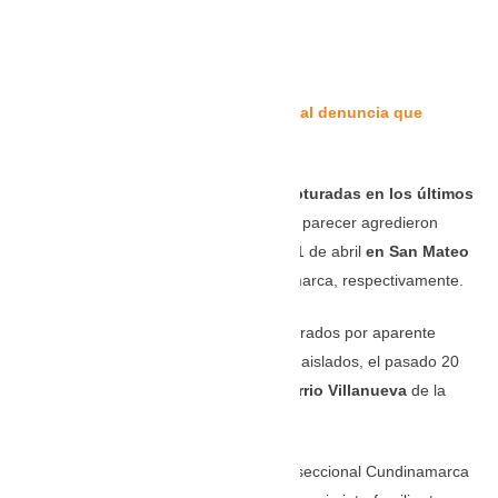
Le puede interesar:
Industria Nacional denuncia que
Gobierno no compra sus tapabocas
En total ocho personas han sido capturadas en los últimos
días.
Detuvieron a dos hombres que al parecer agredieron
físicamente a sus esposas el pasado 21 de abril
en San Mateo
y El Danubio de Soacha
en Cundinamarca, respectivamente.
Otros dos sujetos también fueron capturados por aparente
maltrato contra sus parejas, en hechos aislados, el pasado 20
de abril en
la Ciudadela Sucre y el barrio Villanueva
de la
citada población.
La Policía Nacional llevó ante un fiscal seccional Cundinamarca