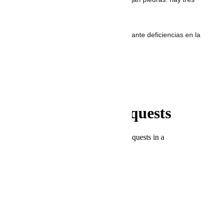
detenidos y dos heridos
Concejo de Riohacha exige soluciones ante deficiencias en la
prestación de los servicios públicos