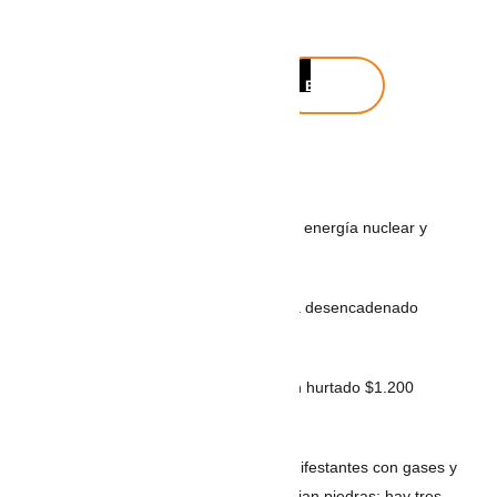
Buscar
Buscar
Noticias recientes
MÉXICO: Gobierno de México descarta energía nuclear y
analiza el uso de fracking
VIDEO: Intento de hurto de tenis habría desencadenado
balacera en Envigado
Con pegamento y engaños: así habrían hurtado $1.200
millones en cajeros
ARGENTINA: La Policía aleja a los manifestantes con gases y
balas de goma, mientras activistas arrojan piedras: hay tres