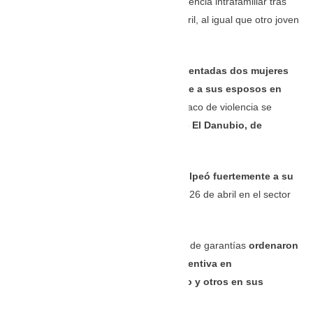
a un hombre por el mismo delito de violencia intrafamiliar tras
golpear a su pareja el pasado 18 de abril, al igual que otro joven
por atacar a su novia en
Madrid.
Pero ante un juez también
fueron presentadas dos mujeres
que al parecer agredieron físicamente a sus esposos en
hechos también aislados.
El primer saco de violencia se
habría registrado el 18 de abril el barrio
El Danubio, de
Soacha.
El segundo caso
la mujer señalada golpeó fuertemente a su
pareja en dos oportunidade
s, el 18 y 26 de abril en el sector
Hogares de este mismo municipio.
Por estos hechos, los jueces de control de garantías
ordenaron
en todos los casos la reclusión preventiva en
establecimientos carcelarios de paso y otros en sus
lugares de residencia.