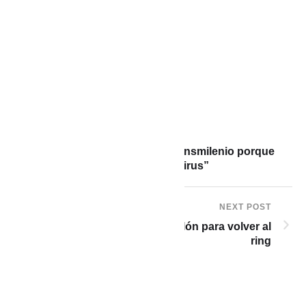
PREVIOUS POST
Cacheteó a enfermera en Transmilenio porque
ella era “peor que el coronavirus”
NEXT POST
Tyson recibe oferta de $1 millón para volver al
ring